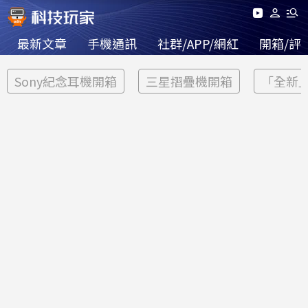
最新文章
手機通訊
社群/APP/網紅
開箱/評
Sony紀念耳機開箱
三星摺疊機開箱
「全新