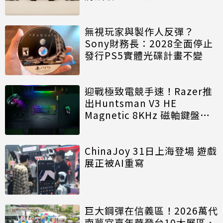
無視玩家與製作人反彈？
Sony財務長：2028全面停止
發行PS5實體光碟計畫不變
迎戰極致電競手速！Razer推
出Huntsman V3 HE
Magnetic 8KHz 磁軸鍵盤效
能再進化
ChinaJoy 31日上海登場 遊戲
展正被AI重寫
巨大鋼彈在信義區！2026萬代
南夢宮嘉年華登台10大展區、