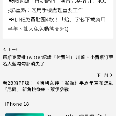
📢國家級「行動斷網」演習完整指引！NCC
揭3重點：勿用手機處理重要工作
📢 LINE免費貼圖4款！「蛤」字必下載爽用
半年、熊大兔兔動態圖超Q
上一則
馬斯克要推Twitter認證「付費制」 川普、小賈斯汀等
名人藍勾勾都消失了
下一則
看2B的PP囉！《勝利女神：妮姬》半周年宣布連動
「尼爾」 新角桃樂絲、萊伊參戰
iPhone 18