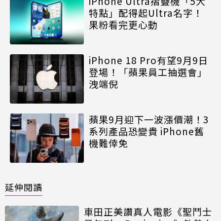
iPhone Ultra摺疊機「5大
特點」配得起Ultra名字！
果粉看完更心動
iPhone 18 Pro有望9月9日
登場！「蘋果員工抽選會」
洩端倪
蘋果9月迎下一波漲價潮！3
系列產品恐變貴 iPhone舊
機難倖免
延伸閱讀
車田正美讚真人電影《聖鬥士