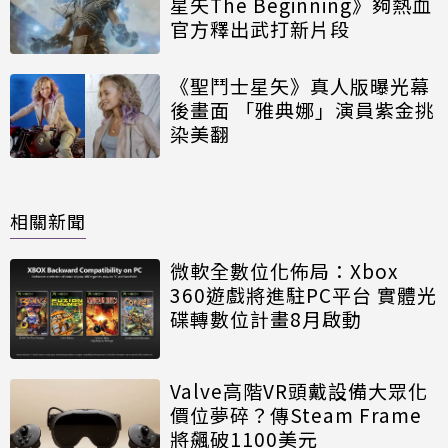
星矢The Beginning》夠熱血
官方釋出武打新片段
《聖鬥士星矢》真人版曝光幕
後畫面 「雅典娜」演員紫金挑
染美翻
相關新聞
微軟全數位化佈局：Xbox
360遊戲將進駐PC平台 實體光
碟轉數位計畫8月啟動
Valve高階VR頭戴設備大眾化
價位夢碎？傳Steam Frame
將飆破1100美元