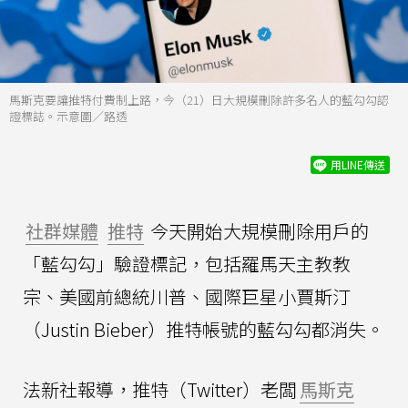
馬斯克要讓推特付費制上路，今（21）日大規模刪除許多名人的藍勾勾認
證標誌。示意圖／路透
用LINE傳送
社群媒體
推特
今天開始大規模刪除用戶的
「藍勾勾」驗證標記，包括羅馬天主教教
宗、美國前總統川普、國際巨星小賈斯汀
（Justin Bieber）推特帳號的藍勾勾都消失。
法新社報導，推特（Twitter）老闆
馬斯克