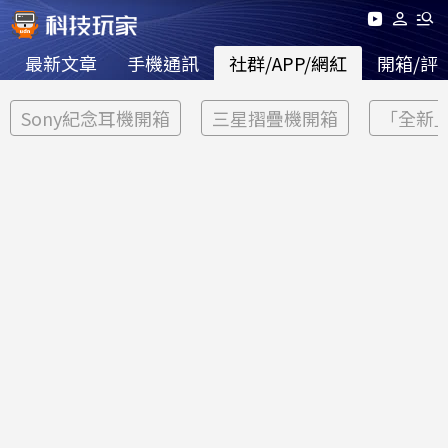
最新文章
手機通訊
社群/APP/網紅
開箱/評
Sony紀念耳機開箱
三星摺疊機開箱
「全新