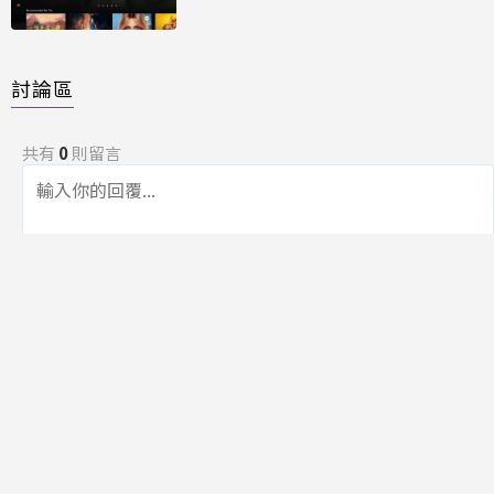
討論區
共有
0
則留言
規範
回覆
還沒有留言，成為第一個發言的人吧！