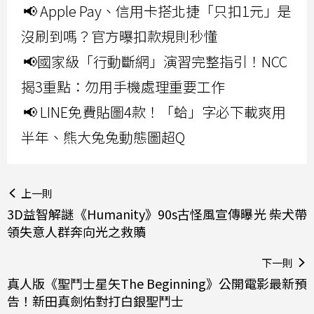
📢 Apple Pay、信用卡搭北捷「只扣1元」是
沒刷到嗎？官方曝扣款規則秒懂
📢國家級「行動斷網」演習完整指引！NCC
揭3重點：勿用手機處理重要工作
📢 LINE免費貼圖4款！「蛤」字必下載爽用
半年、熊大兔兔動態圖超Q
上一則
3D益智解謎《Humanity》90s古怪風宣傳曝光 柴犬帶
領失意人群奔向光之救贖
下一則
真人版《聖鬥士星矢The Beginning》公開電影最新預
告！新田真劍佑對打白銀聖鬥士