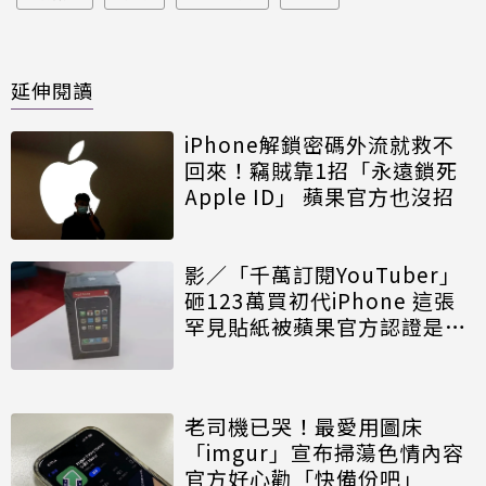
延伸閱讀
iPhone解鎖密碼外流就救不
回來！竊賊靠1招「永遠鎖死
Apple ID」 蘋果官方也沒招
影／「千萬訂閱YouTuber」
砸123萬買初代iPhone 這張
罕見貼紙被蘋果官方認證是真
貨
老司機已哭！最愛用圖床
「imgur」宣布掃蕩色情內容
官方好心勸「快備份吧」