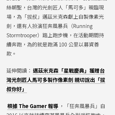
絲朝聖，台灣的光劍匠人「馬可多」親臨現
場，為「拔叔」邁茲米克森獻上自製像素光
劍，還有人扮演狂奔風暴兵（Running
Stormtrooper）踏上跑步機，在活動期間持
續奔跑，為的就是跑滿 100 公里以募資善
款。
延伸閱讀：
邁茲米克森「星戰慶典」獲贈台
灣光劍匠人馬可多製作像素劍 親切說出「拔
叔你好」
根據 The Gamer 報導
，「狂奔風暴兵」自