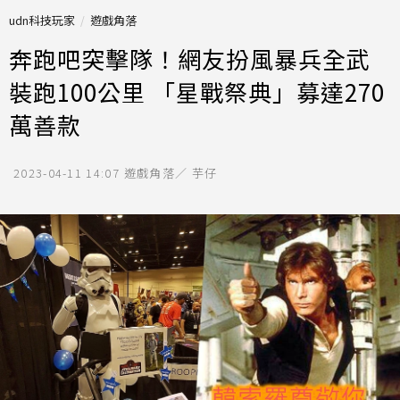
udn科技玩家
遊戲角落
奔跑吧突擊隊！網友扮風暴兵全武
裝跑100公里 「星戰祭典」募達270
萬善款
2023-04-11 14:07
遊戲角落／ 芋仔