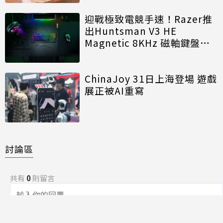
迎戰極致電競手速！Razer推
出Huntsman V3 HE
Magnetic 8KHz 磁軸鍵盤效
能再進化
ChinaJoy 31日上海登場 遊戲
展正被AI重寫
討論區
共有
0
則留言