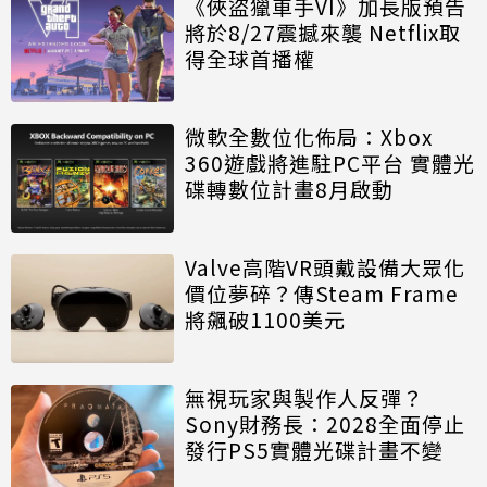
《俠盜獵車手VI》加長版預告
將於8/27震撼來襲 Netflix取
得全球首播權
微軟全數位化佈局：Xbox
360遊戲將進駐PC平台 實體光
碟轉數位計畫8月啟動
Valve高階VR頭戴設備大眾化
價位夢碎？傳Steam Frame
將飆破1100美元
無視玩家與製作人反彈？
Sony財務長：2028全面停止
發行PS5實體光碟計畫不變