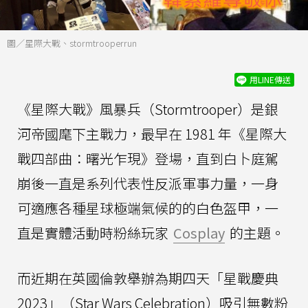
圖／星際大戰、stormtrooperrun
用LINE傳送
《星際大戰》風暴兵（Stormtrooper）是銀
河帝國麾下主戰力，最早在 1981 年《星際大
戰四部曲：曙光乍現》登場，直到白卜庭駕
崩後一直是系列代表性反派軍事力量，一身
可適應各種星球極端氣候的的白色盔甲，一
直是實體活動時粉絲玩家
Cosplay
的主題。
而近期在英國倫敦舉辦為期四天「星戰慶典
2023」（Star Wars Celebration）吸引無數粉