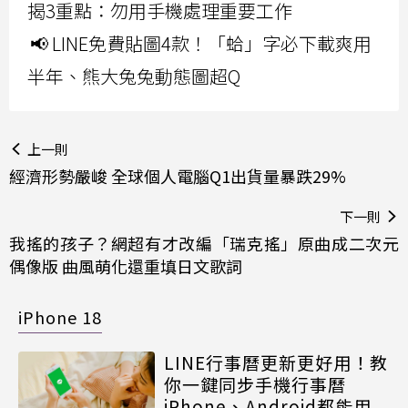
揭3重點：勿用手機處理重要工作
📢 LINE免費貼圖4款！「蛤」字必下載爽用
半年、熊大兔兔動態圖超Q
上一則
經濟形勢嚴峻 全球個人電腦Q1出貨量暴跌29%
下一則
我搖的孩子？網超有才改編「瑞克搖」原曲成二次元
偶像版 曲風萌化還重填日文歌詞
iPhone 18
LINE行事曆更新更好用！教
你一鍵同步手機行事曆
iPhone、Android都能用