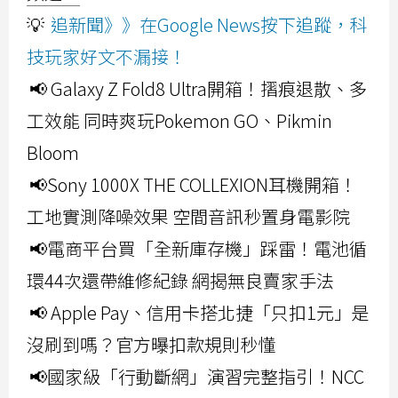
💡
追新聞》》在Google News按下追蹤，科
技玩家好文不漏接！
📢 Galaxy Z Fold8 Ultra開箱！摺痕退散、多
工效能 同時爽玩Pokemon GO、Pikmin
Bloom
📢Sony 1000X THE COLLEXION耳機開箱！
工地實測降噪效果 空間音訊秒置身電影院
📢電商平台買「全新庫存機」踩雷！電池循
環44次還帶維修紀錄 網揭無良賣家手法
📢 Apple Pay、信用卡搭北捷「只扣1元」是
沒刷到嗎？官方曝扣款規則秒懂
📢國家級「行動斷網」演習完整指引！NCC