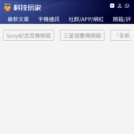
最新文章
手機通訊
社群/APP/網紅
開箱/評
Sony紀念耳機開箱
三星摺疊機開箱
「全新