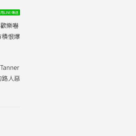
用LINE傳送
或譯歡樂嚇
方積恨爆
Tanner
的路人惡