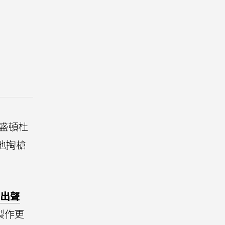
華盛頓杜
怒地掏槍
發出聲
製作更