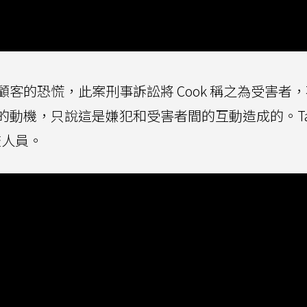
客的恐慌，此案刑事訴訟將 Cook 稱之為受害者
動機，只說這是嫌犯和受害者間的互動造成的。Tan
查人員。