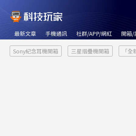
最新文章
手機通訊
社群/APP/網紅
開箱/
Sony紀念耳機開箱
三星摺疊機開箱
「全