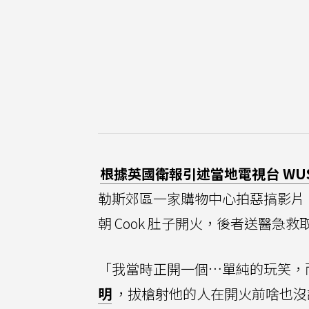
根據英國衛報引述當地電視台 WUS
勒斯郊區一家購物中心拍惡搞影片，對一
朝 Cook 肚子開火，後者送醫急
「我當時正開一個…單純的玩笑，
明
，拔槍射他的人在開火前啥也沒