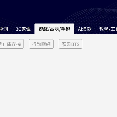
評測
3C家電
遊戲/電競/手遊
AI浪潮
教學/工
新」庫存機
行動斷網
蘋果BTS