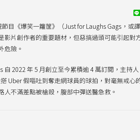
目《爆笑一籮筐》（Just for Laughs Gags，
是影片創作者的重要題材，但惡搞過頭可能引起對
外危險。
Goons 自 2022 年 5 月創立至今累積逾 4 萬訂閱，主持人 
從搭 Uber 假嘔吐到奪走網球員的球拍，對毫無戒心
路人不滿差點被槍殺，腹部中彈送醫急救。