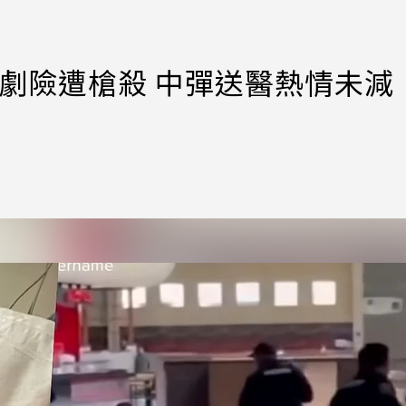
惡作劇險遭槍殺 中彈送醫熱情未減