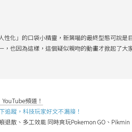
人性化」的口袋小精靈，新葉喵的最終型態可說是
一，也因為這樣，這個疑似親吻的動畫才掀起了大
ouTube頻道！
ws按下追蹤，科技玩家好文不漏接！
a開箱！摺痕退散、多工效能 同時爽玩Pokemon GO、Pikmin