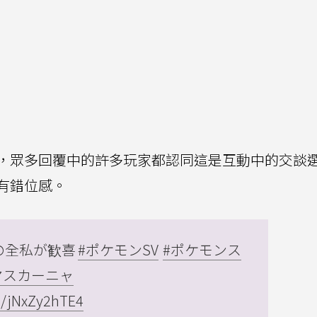
，眾多回覆中的許多玩家都認同這是互動中的交談
有錯位感。
の全私が歓喜
#ポケモンSV
#ポケモンス
マスカーニャ
om/jNxZy2hTE4