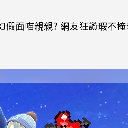
幻假面喵親親? 網友狂讚瑕不掩