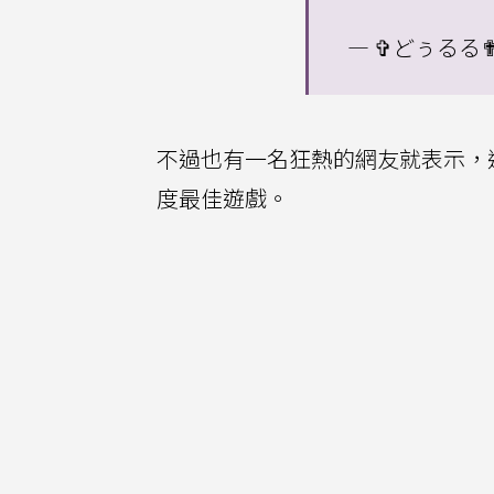
— ✞どぅるる✟ (
不過也有一名狂熱的網友就表示，
度最佳遊戲。