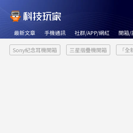
最新文章
手機通訊
社群/APP/網紅
開箱/
Sony紀念耳機開箱
三星摺疊機開箱
「全