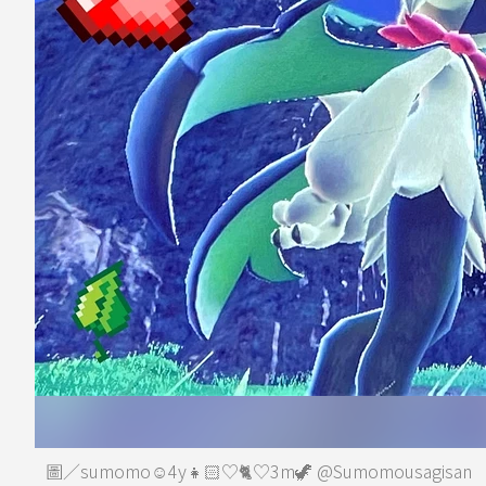
圖／sumomo☺︎4y👧🏻♡🐈♡3m🦖 @Sumomousagisan