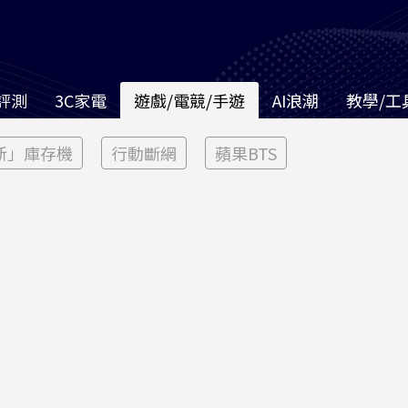
評測
3C家電
遊戲/電競/手遊
AI浪潮
教學/工
新」庫存機
行動斷網
蘋果BTS