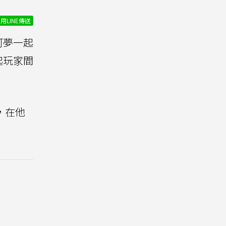
用LINE傳送
可夢一起
起玩家間
，在他