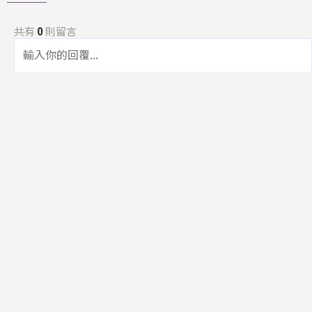
共有
0
則留言
規範
回覆
還沒有留言，成為第一個發言的人吧！