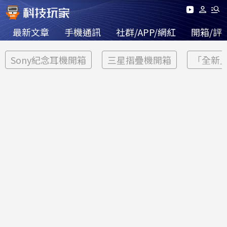
最新文章
手機通訊
社群/APP/網紅
開箱/評
Sony紀念耳機開箱
三星摺疊機開箱
「全新