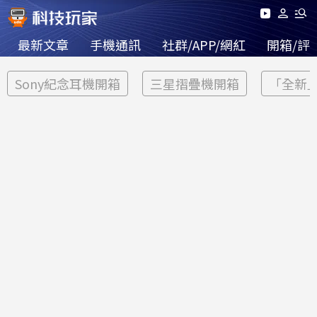
最新文章
手機通訊
社群/APP/網紅
開箱/評
Sony紀念耳機開箱
三星摺疊機開箱
「全新