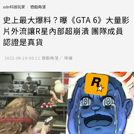
udn科技玩家
遊戲角落
史上最大爆料？曝《GTA 6》大量影
片外流讓R星內部超崩潰 團隊成員
認證是真貨
2022-09-19 00:12
遊戲角落／ 啄雞