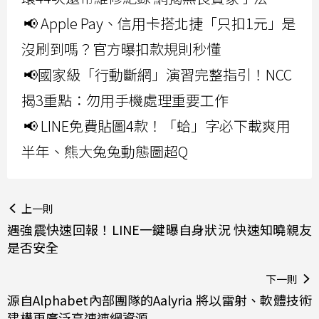
📢 Apple Pay、信用卡搭北捷「只扣1元」是
沒刷到嗎？官方曝扣款規則秒懂
📢國家級「行動斷網」演習完整指引！NCC
揭3重點：勿用手機處理重要工作
📢 LINE免費貼圖4款！「蛤」字必下載爽用
半年、熊大兔兔動態圖超Q
上一則
遇強震快速回報！LINE一鍵曝自身狀況 快速知曉親友
是否安全
下一則
源自Alphabet內部團隊的Aalyria 將以雷射、軟體技術
建構更廣泛高速連網資源