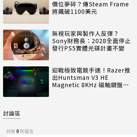
價位夢碎？傳Steam Frame
將飆破1100美元
無視玩家與製作人反彈？
Sony財務長：2028全面停止
發行PS5實體光碟計畫不變
迎戰極致電競手速！Razer推
出Huntsman V3 HE
Magnetic 8KHz 磁軸鍵盤效
能再進化
討論區
共有
0
則留言