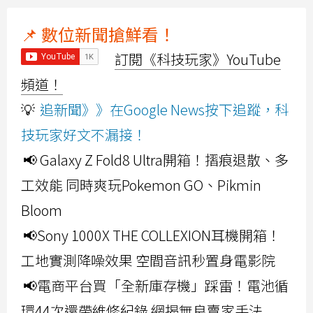
📌 數位新聞搶鮮看！
訂閱《科技玩家》YouTube
頻道！
💡
追新聞》》在Google News按下追蹤，科
技玩家好文不漏接！
📢 Galaxy Z Fold8 Ultra開箱！摺痕退散、多
工效能 同時爽玩Pokemon GO、Pikmin
Bloom
📢Sony 1000X THE COLLEXION耳機開箱！
工地實測降噪效果 空間音訊秒置身電影院
📢電商平台買「全新庫存機」踩雷！電池循
環44次還帶維修紀錄 網揭無良賣家手法