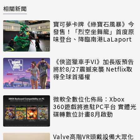
相關新聞
寶可夢卡牌《綠寶石風暴》今
發售！「烈空坐舞龍」首度原
味登台、降臨南港LaLaport
《俠盜獵車手VI》加長版預告
將於8/27震撼來襲 Netflix取
得全球首播權
微軟全數位化佈局：Xbox
360遊戲將進駐PC平台 實體光
碟轉數位計畫8月啟動
Valve高階VR頭戴設備大眾化