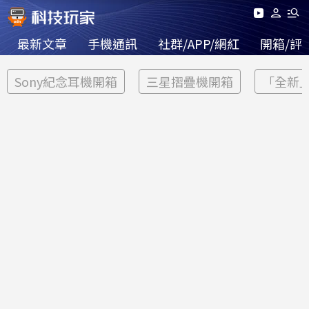
最新文章
手機通訊
社群/APP/網紅
開箱/評
Sony紀念耳機開箱
三星摺疊機開箱
「全新