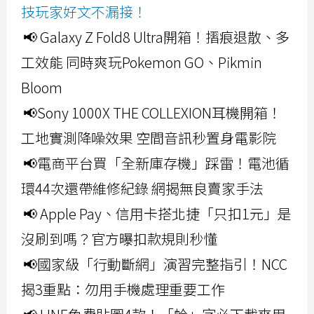
技玩家好文不漏接！
📢 Galaxy Z Fold8 Ultra開箱！摺痕退散、多
工效能 同時爽玩Pokemon GO、Pikmin
Bloom
📢Sony 1000X THE COLLEXION耳機開箱！
工地實測降噪效果 空間音訊秒置身電影院
📢電商平台買「全新庫存機」踩雷！電池循
環44次還帶維修紀錄 網揭無良賣家手法
📢 Apple Pay、信用卡搭北捷「只扣1元」是
沒刷到嗎？官方曝扣款規則秒懂
📢國家級「行動斷網」演習完整指引！NCC
揭3重點：勿用手機處理重要工作