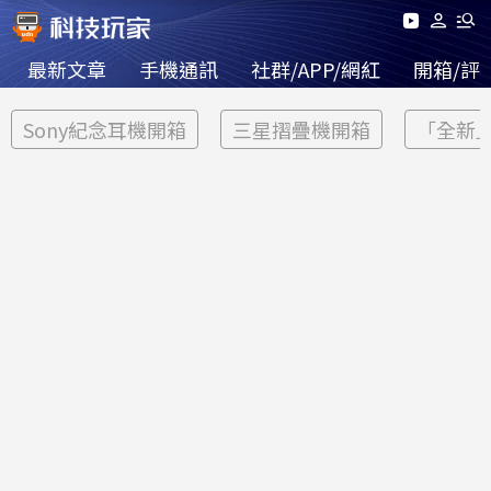
最新文章
手機通訊
社群/APP/網紅
開箱/評
Sony紀念耳機開箱
三星摺疊機開箱
「全新