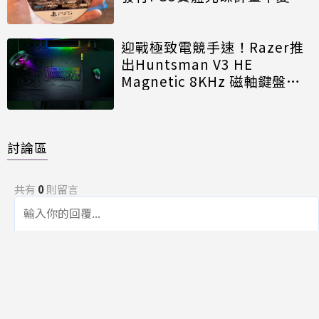
迎戰極致電競手速！Razer推
出Huntsman V3 HE
Magnetic 8KHz 磁軸鍵盤效
能再進化
討論區
共有
0
則留言
規範
回覆