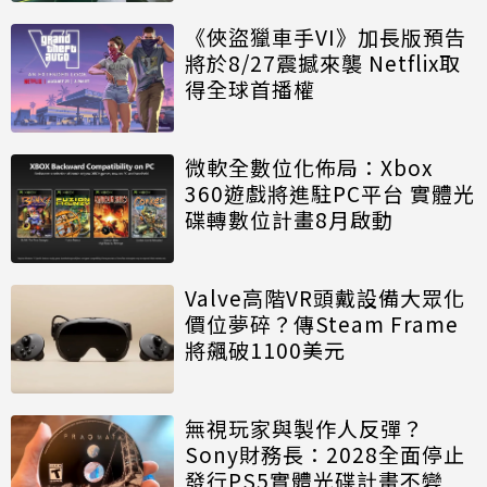
《俠盜獵車手VI》加長版預告
將於8/27震撼來襲 Netflix取
得全球首播權
微軟全數位化佈局：Xbox
360遊戲將進駐PC平台 實體光
碟轉數位計畫8月啟動
Valve高階VR頭戴設備大眾化
價位夢碎？傳Steam Frame
將飆破1100美元
無視玩家與製作人反彈？
Sony財務長：2028全面停止
發行PS5實體光碟計畫不變