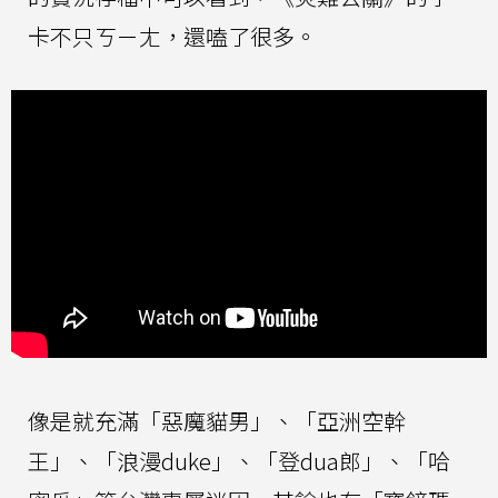
卡不只ㄎㄧㄤ，還嗑了很多。
像是就充滿「惡魔貓男」、「亞洲空幹
王」、「浪漫duke」、「登dua郎」、「哈