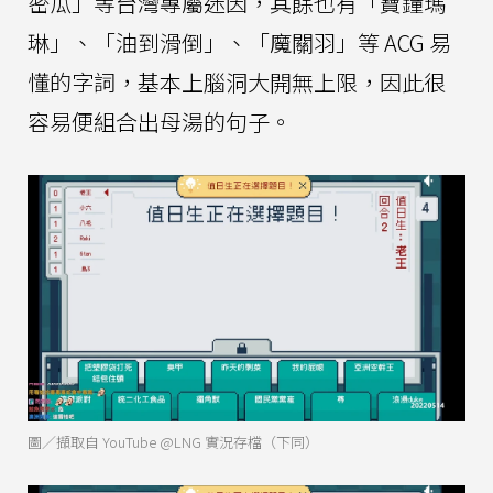
密瓜」等台灣專屬迷因，其餘也有「寶鐘瑪
琳」、「油到滑倒」、「魔關羽」等 ACG 易
懂的字詞，基本上腦洞大開無上限，因此很
容易便組合出母湯的句子。
圖／擷取自 YouTube @LNG 實況存檔（下同）