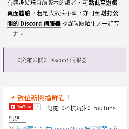
有興趣遊玩目前版本的讀者，可
點此至遊戲
頁面體驗
，若是人數湊不齊，亦可至
塔打公
開的 Discord 伺服器
找野房跟陌生人一起ㄎ
ㄧㄤ。
《災難公關》Discord 伺服器
📌 數位新聞搶鮮看！
訂閱《科技玩家》YouTube
頻道！
💡
追新聞》》在Google News按下追蹤，科