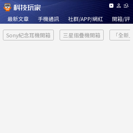
最新文章
手機通訊
社群/APP/網紅
開箱/評
Sony紀念耳機開箱
三星摺疊機開箱
「全新