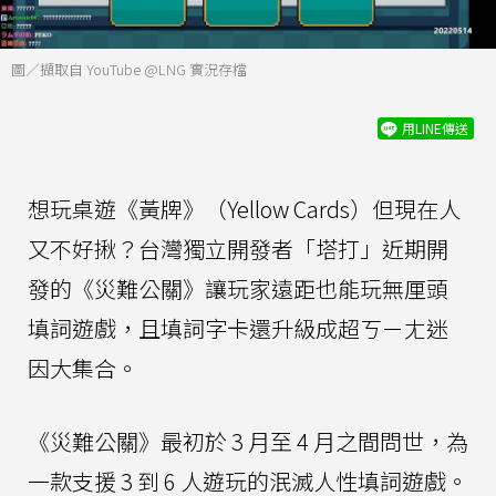
圖／擷取自 YouTube @LNG 實況存檔
用LINE傳送
想玩桌遊《黃牌》（Yellow Cards）但現在人
又不好揪？台灣獨立開發者「塔打」近期開
發的《災難公關》讓玩家遠距也能玩無厘頭
填詞遊戲，且填詞字卡還升級成超ㄎㄧㄤ迷
因大集合。
《災難公關》最初於 3 月至 4 月之間問世，為
一款支援 3 到 6 人遊玩的泯滅人性填詞遊戲。