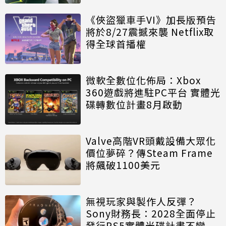
《俠盜獵車手VI》加長版預告
將於8/27震撼來襲 Netflix取
得全球首播權
微軟全數位化佈局：Xbox
360遊戲將進駐PC平台 實體光
碟轉數位計畫8月啟動
Valve高階VR頭戴設備大眾化
價位夢碎？傳Steam Frame
將飆破1100美元
無視玩家與製作人反彈？
Sony財務長：2028全面停止
發行PS5實體光碟計畫不變