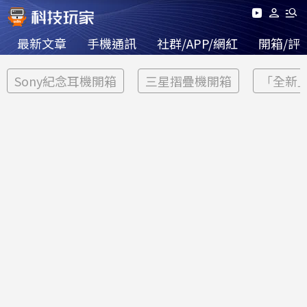
最新文章
手機通訊
社群/APP/網紅
開箱/評
Sony紀念耳機開箱
三星摺疊機開箱
「全新