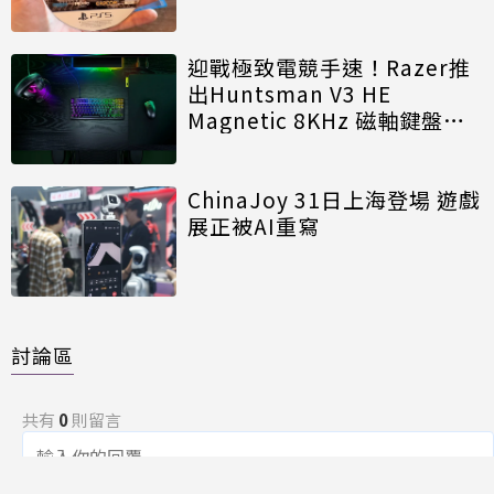
迎戰極致電競手速！Razer推
出Huntsman V3 HE
Magnetic 8KHz 磁軸鍵盤效
能再進化
ChinaJoy 31日上海登場 遊戲
展正被AI重寫
討論區
共有
0
則留言