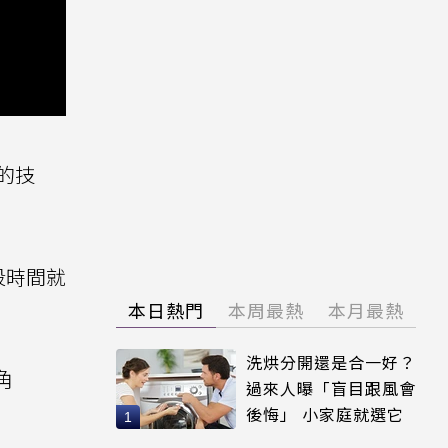
礎的技
段時間就
本日熱門
本周最熱
本月最熱
洗烘分開還是合一好？
角
過來人曝「盲目跟風會
後悔」 小家庭就選它