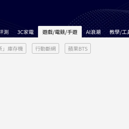
評測
3C家電
遊戲/電競/手遊
AI浪潮
教學/工
新」庫存機
行動斷網
蘋果BTS