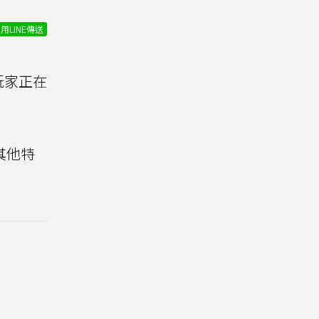
用LINE傳送
t》玩家正在
其他特