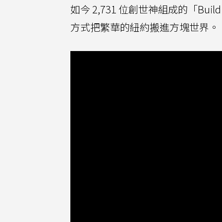
如今 2,731 位創世神組成的「Bui
方式把繁華的紐約搬進方塊世界。