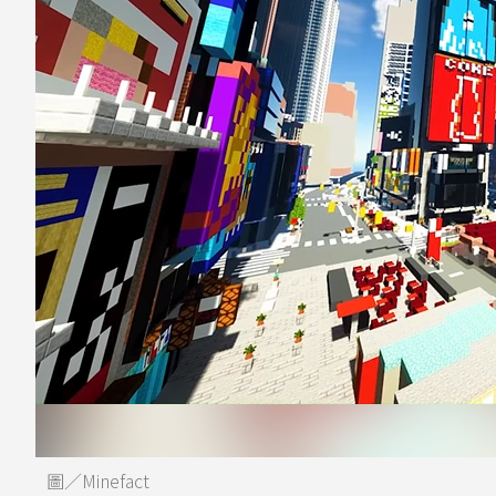
圖／Minefact