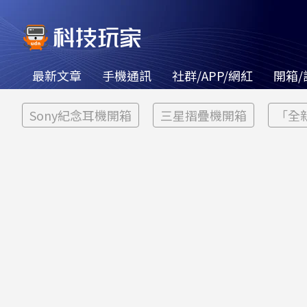
最新文章
手機通訊
社群/APP/網紅
開箱/
Sony紀念耳機開箱
三星摺疊機開箱
「全