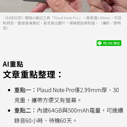
《科技玩家》開箱AI筆記工具「Plaud Note Pro」，厚度僅2.99mm，可協
助錄音，整理會議筆記，甚至做出圖片，堪稱是貼身助理。（攝影／張明
哲）
用LINE傳送
AI重點
文章重點整理：
重點一：
Plaud Note Pro僅2.99mm厚、30
克重，攜帶方便又有螢幕。
重點二：
內建64GB與500mAh電量，可連續
錄音60小時、待機60天。