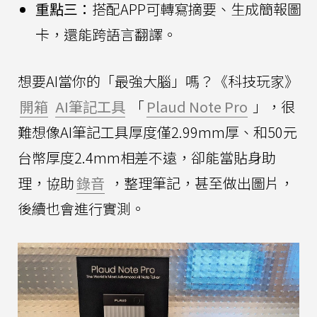
重點三：
搭配APP可轉寫摘要、生成簡報圖
卡，還能跨語言翻譯。
想要AI當你的「最強大腦」嗎？《科技玩家》
開箱
AI筆記工具
「
Plaud Note Pro
」，很
難想像AI筆記工具厚度僅2.99mm厚、和50元
台幣厚度2.4mm相差不遠，卻能當貼身助
理，協助
錄音
，整理筆記，甚至做出圖片，
後續也會進行實測。