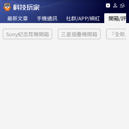
最新文章
手機通訊
社群/APP/網紅
開箱/評
Sony紀念耳機開箱
三星摺疊機開箱
「全新