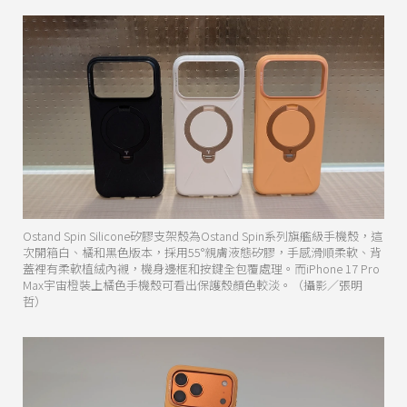
Ostand Spin Silicone矽膠支架殼為Ostand Spin系列旗艦級手機殼，這
次開箱白、橘和黑色版本，採用55°親膚液態矽膠，手感滑順柔軟、背
蓋裡有柔軟植絨內襯，機身邊框和按鍵全包覆處理。而iPhone 17 Pro
Max宇宙橙裝上橘色手機殼可看出保護殼顏色較淡。（攝影／張明
哲）