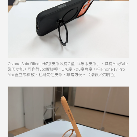
Ostand Spin Silicone矽膠支架殼有O型「4象限支架」、具有MagSafe
磁吸功能，可進行360度旋轉、170度、90度角度，把iPhone 17 Pro
Max直立或橫放，也能勾住支架，非常方便。（攝影／張明哲）