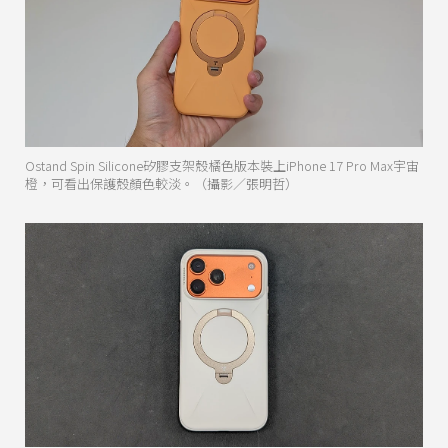
Ostand Spin Silicone矽膠支架殼橘色版本裝上iPhone 17 Pro Max宇宙
橙，可看出保護殼顏色較淡。（攝影／張明哲）