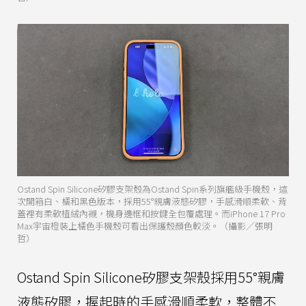
Ostand Spin Silicone矽膠支架殼為Ostand Spin系列旗艦級手機殼，這
次開箱白、橘和黑色版本，採用55°親膚液態矽膠，手感滑順柔軟、背
蓋裡有柔軟植絨內襯，機身邊框和按鍵全包覆處理。而iPhone 17 Pro
Max宇宙橙裝上橘色手機殼可看出保護殼顏色較淡。（攝影／張明
哲）
Ostand Spin Silicone矽膠支架殼採用55°親膚
液態矽膠，握起時的手感滑順柔軟，整體不