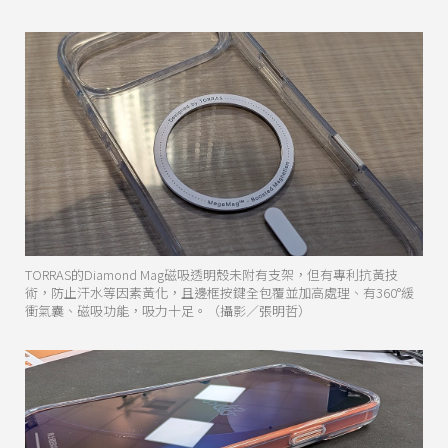
TORRAS的Diamond Mag磁吸透明殼未附有支架，但有專利抗黃技
術，防止汗水等因素黃化，且邊框按鍵全包覆並加高處理、有360°緩
衝氣囊、磁吸功能，吸力十足。（攝影／張明哲）