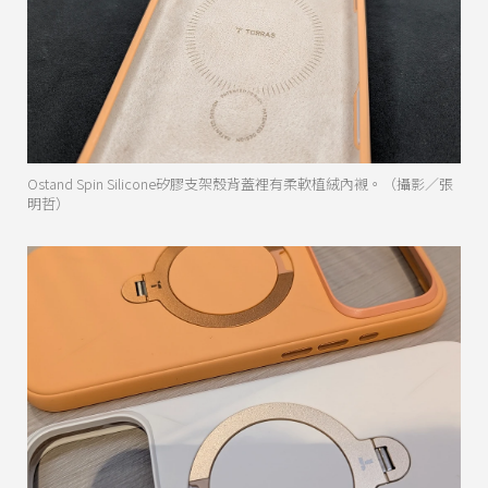
Ostand Spin Silicone矽膠支架殼背蓋裡有柔軟植絨內襯。（攝影／張
明哲）