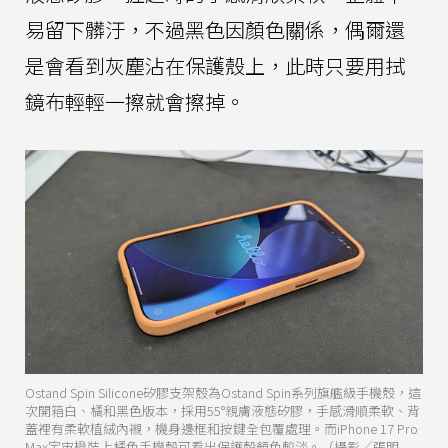
易留下髒汙，不過黑色因顏色關係，偶爾還
是會看到灰塵沾在保護殼上，此時只要用拭
鏡布輕輕一擦就會擦掉。
Ostand Spin Silicone矽膠支架殼為Ostand Spin系列旗艦級手機殼，這
次開箱白、橘和黑色版本，採用55°親膚液態矽膠，手感滑順柔軟、背
蓋裡有柔軟植絨內襯，機身邊框和按鍵全包覆處理。而iPhone 17 Pro
Max宇宙橙裝上橘色手機殼可看出保護殼顏色較淡。（攝影／張明