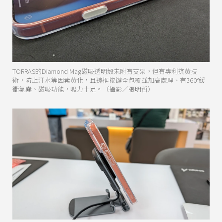
TORRAS的Diamond Mag磁吸透明殼未附有支架，但有專利抗黃技
術，防止汗水等因素黃化，且邊框按鍵全包覆並加高處理、有360°緩
衝氣囊、磁吸功能，吸力十足。（攝影／張明哲）