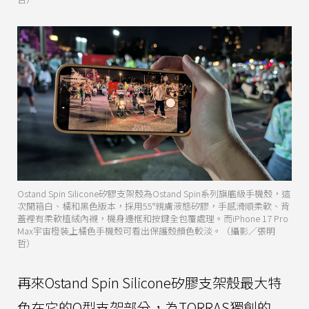
Ostand Spin Silicone矽膠支架殼為Ostand Spin系列旗艦級手機殼，這
次開箱白、橘和黑色版本，採用55°親膚液態矽膠，手感滑順柔軟、背
蓋裡有柔軟植絨內襯，機身邊框和按鍵全包覆處理。而iPhone 17 Pro
Max宇宙橙裝上橘色手機殼可看出保護殼顏色較淡。（攝影／張明
哲）
再來Ostand Spin Silicone矽膠支架殼最大特
色在它的O型支架部分，為TORRAS獨創的