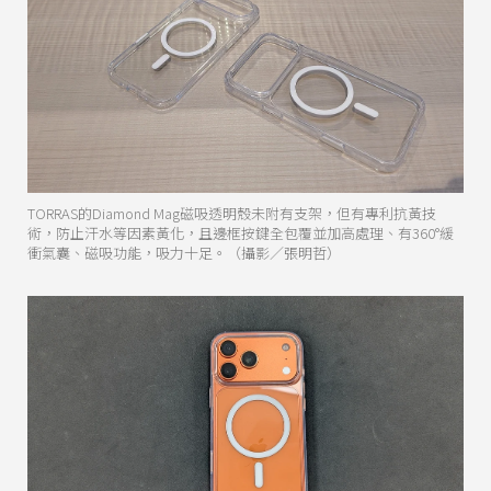
TORRAS的Diamond Mag磁吸透明殼未附有支架，但有專利抗黃技
術，防止汗水等因素黃化，且邊框按鍵全包覆並加高處理、有360°緩
衝氣囊、磁吸功能，吸力十足。（攝影／張明哲）