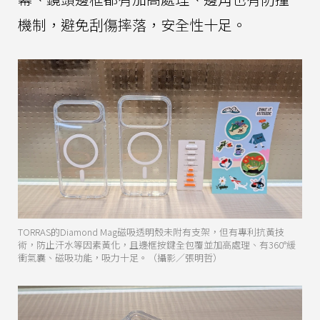
機制，避免刮傷摔落，安全性十足。
TORRAS的Diamond Mag磁吸透明殼未附有支架，但有專利抗黃技
術，防止汗水等因素黃化，且邊框按鍵全包覆並加高處理、有360°緩
衝氣囊、磁吸功能，吸力十足。（攝影／張明哲）