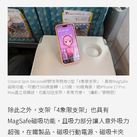
Ostand Spin Silicone矽膠支架殼有O型「4象限支架」、具有MagSafe
磁吸功能，可進行360度旋轉、170度、90度角度，把iPhone 17 Pro
Max直立或橫放，也能勾住支架，非常方便。（攝影／張明哲）
除此之外，支架「4象限支架」也具有
MagSafe磁吸功能，且吸力部分讓人意外吸力
超強，在鐵製品、磁吸行動電源、磁吸卡夾