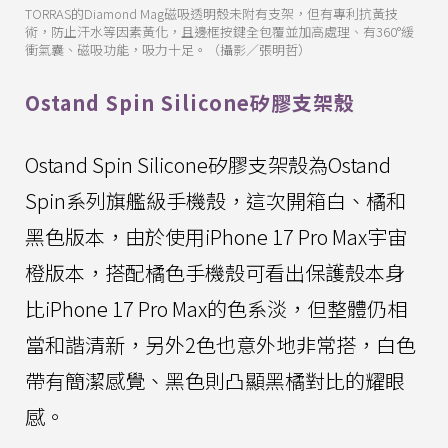
TORRAS的Diamond Mag磁吸透明殼未附有支架，但有專利抗黃技
術，防止汗水等因素黃化，且邊框按鍵全包覆並加高處理、有360°緩
衝氣囊、磁吸功能，吸力十足。（攝影／張明哲）
Ostand Spin Silicone矽膠支架殼
Ostand Spin Silicone矽膠支架殼為Ostand
Spin系列旗艦級手機殼，這次開箱白、橘和
黑色版本，由於使用iPhone 17 Pro Max宇宙
橙版本，搭配橘色手機殼可看出保護殼本身
比iPhone 17 Pro Max的色系淡，但整體仍相
當和諧清新，另外2色也意外地非常搭，白色
帶有簡潔感覺、黑色則凸顯黑橘對比的耀眼
感。