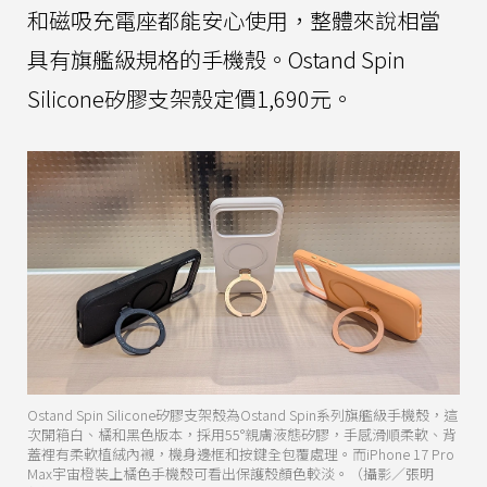
和磁吸充電座都能安心使用，整體來說相當
具有旗艦級規格的手機殼。Ostand Spin
Silicone矽膠支架殼定價1,690元。
Ostand Spin Silicone矽膠支架殼為Ostand Spin系列旗艦級手機殼，這
次開箱白、橘和黑色版本，採用55°親膚液態矽膠，手感滑順柔軟、背
蓋裡有柔軟植絨內襯，機身邊框和按鍵全包覆處理。而iPhone 17 Pro
Max宇宙橙裝上橘色手機殼可看出保護殼顏色較淡。（攝影／張明