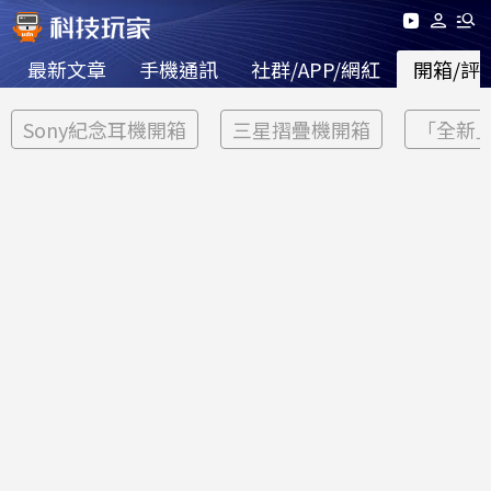
最新文章
手機通訊
社群/APP/網紅
開箱/評
Sony紀念耳機開箱
三星摺疊機開箱
「全新