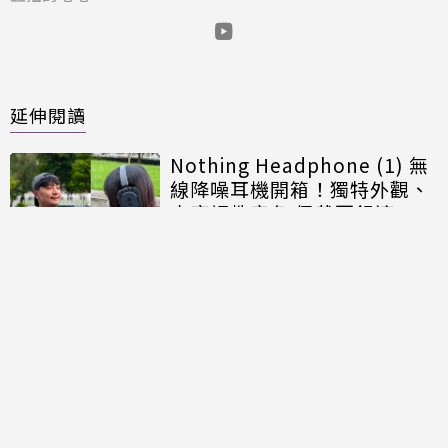
延伸閱讀
Nothing Headphone (1) 無
線降噪耳機開箱！獨特外觀、
大廠調教音色 佩戴更舒適
ASUS RT-BE3600M初音未來
路由器開箱！Wi-Fi變Wife
「雙老婆」伸觸角天天抱
CATCHPLAY TV「頻道方案」