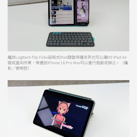
羅技Logitech Flip Folio磁吸式iPad鍵盤保護支架也可以讓M3 iPad Air
變成直向作業，旁邊放iPhone 16 Pro Max可以進行追劇或辦公。（攝
影／張明哲）