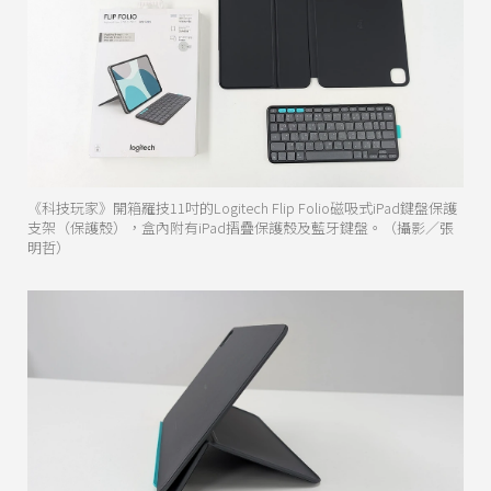
《科技玩家》開箱羅技11吋的Logitech Flip Folio磁吸式iPad鍵盤保護
支架（保護殼），盒內附有iPad摺疊保護殼及藍牙鍵盤。（攝影／張
明哲）