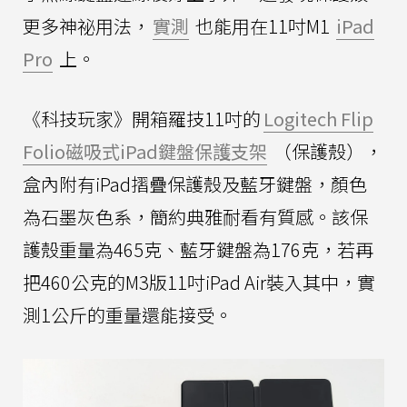
更多神祕用法，
實測
也能用在11吋M1
iPad
Pro
上。
《科技玩家》開箱羅技11吋的
Logitech Flip
Folio磁吸式iPad鍵盤保護支架
（保護殼），
盒內附有iPad摺疊保護殼及藍牙鍵盤，顏色
為石墨灰色系，簡約典雅耐看有質感。該保
護殼重量為465克、藍牙鍵盤為176克，若再
把460公克的M3版11吋iPad Air裝入其中，實
測1公斤的重量還能接受。