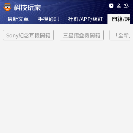
最新文章
手機通訊
社群/APP/網紅
開箱/評
Sony紀念耳機開箱
三星摺疊機開箱
「全新