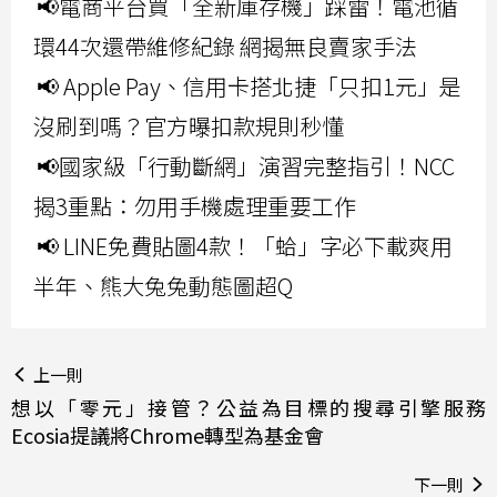
📢電商平台買「全新庫存機」踩雷！電池循
環44次還帶維修紀錄 網揭無良賣家手法
📢 Apple Pay、信用卡搭北捷「只扣1元」是
沒刷到嗎？官方曝扣款規則秒懂
📢國家級「行動斷網」演習完整指引！NCC
揭3重點：勿用手機處理重要工作
📢 LINE免費貼圖4款！「蛤」字必下載爽用
半年、熊大兔兔動態圖超Q
上一則
想以「零元」接管？公益為目標的搜尋引擎服務
Ecosia提議將Chrome轉型為基金會
下一則