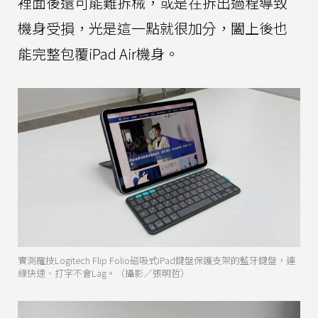
裡面後還可能難拆械，或是在拆出過程導致
機身受損，光是這一點就很加分，闔上後也
能完整包覆iPad Air機身。
實測羅技Logitech Flip Folio磁吸式iPad鍵盤保護支架的藍牙鍵盤，連
線快速、打字不會Lag。（攝影／張明哲）