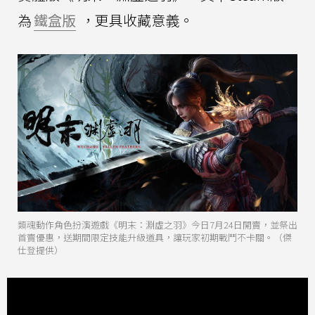
為
鐵盒版
，更具收藏意義。
類魂動作角色扮演遊戲《明末：淵虛之羽》今日7月24日開賣，並祭出
首賣優惠，送期間限定技能升級道具，讓玩家初期戰鬥不卡關。（傑
仕登提供）