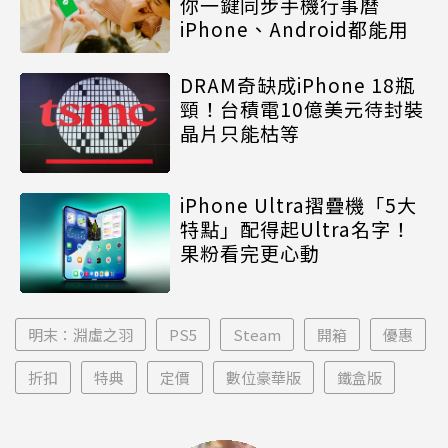
你一鍵同步手機行事曆
iPhone、Android都能用
DRAM奇缺成iPhone 18瓶
頸！台積電10億美元待封裝
晶片只能枯等
iPhone Ultra摺疊機「5大
特點」配得起Ultra名字！
果粉看完更心動
明末：淵虛之羽
PS5
Steam
開箱
優惠
折扣
特典
定價
數位豪華版
鐵盒版