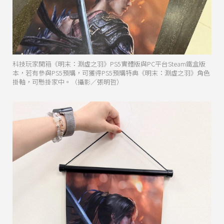
科技玩家開箱《明末：淵虛之羽》PS5實體版與PC平台Steam鐵盒版
本，若有參與PS5預購，可獲得PS5預購特典《明末：淵虛之羽》角色
掛軸，可懸掛家中。（攝影／張明哲）