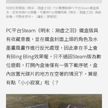
科技玩家開箱《明末：淵虛之羽》PS5實體版與PC平台Steam鐵盒版
本，若有參與PS5預購，可獲得PS5預購特典《明末：淵虛之羽》角色
掛軸，可懸掛家中。（攝影／張明哲）
PC平台Steam《明末：淵虛之羽》鐵盒版具
有收藏意義，並在鐵盒封面上頭的角色及水
墨畫風畫作進行反光處理，因此拿在手上會
有Bling Bling效果喔，只不過因Steam版為數
位遊戲，打開內盒後僅有一張下載序號，盒
內放置光碟片的地方在空著的情況下，算是
有點「小小寂寞」啦（？