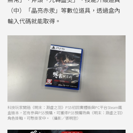
（中）「晶亮赤汞」等數位道具，透過盒內
輸入代碼就能取得。
科技玩家開箱《明末：淵虛之羽》PS5初回實體版與PC平台Steam鐵
盒版本，若有參與PS5預購，可獲得PS5預購特典《明末：淵虛之羽》
角色掛軸，可懸掛家中。（攝影／張明哲）