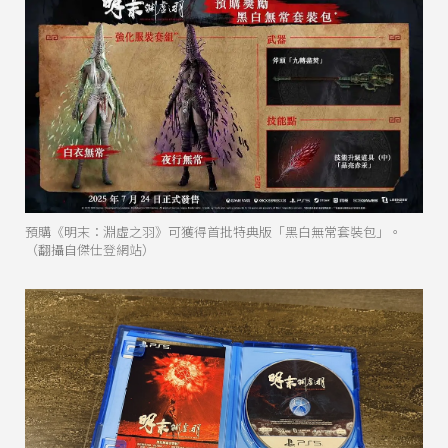
預購《明末：淵虛之羽》可獲得首批特典版「黑白無常套裝包」。
（翻攝自傑仕登網站）