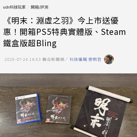
udn科技玩家
開箱/評測
《明末：淵虛之羽》今上市送優
惠！開箱PS5特典實體版、Steam
鐵盒版超Bling
2025-07-24 16:53
聯合新聞網／
科技編輯 張明哲