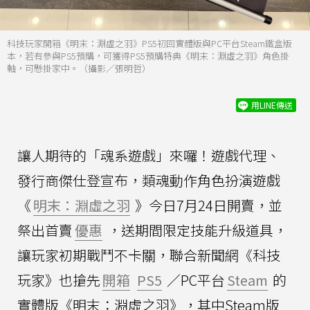
科技玩家開箱《明末：淵虛之羽》PS5初回實體版與PC平台Steam鐵盒版
本，若有參與PS5預購，可獲得PS5預購特典《明末：淵虛之羽》角色掛
軸，可懸掛家中。（攝影／張明哲）
用LINE傳送
讓人期待的「魂系遊戲」來囉！遊戲代理、
發行商傑仕登宣布，類魂動作角色扮演遊戲
《
明末：淵虛之羽
》今日7月24日開賣，並
祭出首賣
優惠
，送期間限定技能升級道具，
讓玩家初期戰鬥不卡關，聯合新聞網《科技
玩家》也搶先
開箱
PS5
／PC平台
Steam
的
實體版《明末：淵虛之羽》，其中Steam版