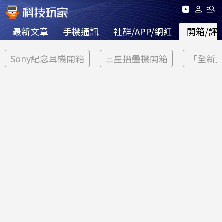
最新文章
手機通訊
社群/APP/網紅
開箱/評
Sony紀念耳機開箱
三星摺疊機開箱
「全新