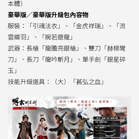
本體）
豪華版／豪華版升級包內容物
服裝：「引魂法衣」、「金虎祥瑞」、「流
雲織羽」、「婉若遊龍」
武器：長槍「龍膽亮銀槍」、雙刀「赫梯彎
刀」、長刀「龍吟斬月」、單手劍「銀星碎
玉」
技能升級道具：（大）「萇弘之血」