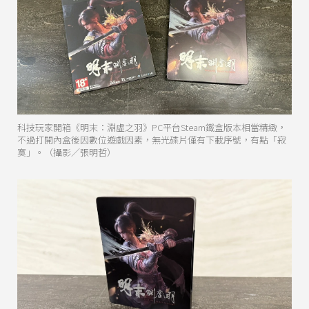
科技玩家開箱《明末：淵虛之羽》PC平台Steam鐵盒版本相當精緻，
不過打開內盒後因數位遊戲因素，無光碟片僅有下載序號，有點「寂
寞」。（攝影／張明哲）