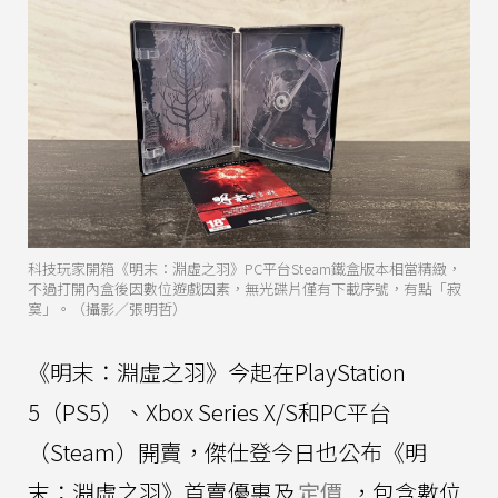
科技玩家開箱《明末：淵虛之羽》PC平台Steam鐵盒版本相當精緻，
不過打開內盒後因數位遊戲因素，無光碟片僅有下載序號，有點「寂
寞」。（攝影／張明哲）
《明末：淵虛之羽》今起在PlayStation
5（PS5）、Xbox Series X/S和PC平台
（Steam）開賣，傑仕登今日也公布《明
末：淵虛之羽》首賣優惠及
定價
，包含數位