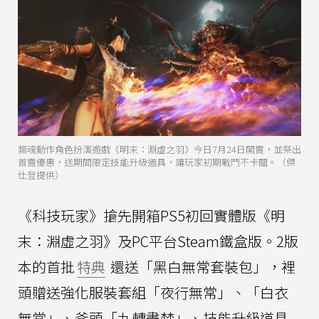
類魂動作角色扮演遊戲《明末：淵虛之羽》今日7月24日開賣，並祭出
首賣優惠，送期間限定技能升級道具，讓玩家初期戰鬥不卡關。（傑
仕登提供）
《科技玩家》搶先開箱PS5初回實體版《明
末：淵虛之羽》及PC平台Steam鐵盒版。2版
本的首批
特典
還送「黑白無常套裝包」，裡
頭贈送強化服裝套組「夜行無常」、「白衣
無常」、斧頭「九轉盡焚」、技能升級道具