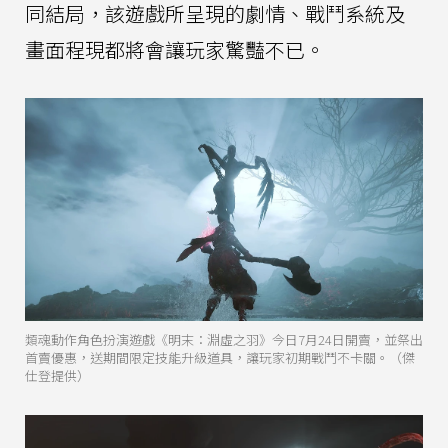
同結局，該遊戲所呈現的劇情、戰鬥系統及
畫面程現都將會讓玩家驚豔不已。
類魂動作角色扮演遊戲《明末：淵虛之羽》今日7月24日開賣，並祭出
首賣優惠，送期間限定技能升級道具，讓玩家初期戰鬥不卡關。（傑
仕登提供）