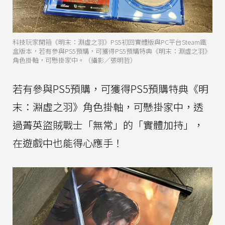
科技玩家開箱《明末：淵虛之羽》PS5初回實體版與PC平台Steam鐵
盒版本，若有參與PS5預購，可獲得PS5預購特典《明末：淵虛之羽》
角色掛軸，可懸掛家中。（攝影／張明哲）
若有參與PS5預購，可獲得PS5預購特典《明
末：淵虛之羽》角色掛軸，可懸掛家中，透
過菁英盜賊戰士「無常」的「實體加持」，
在遊戲中也能得心應手！