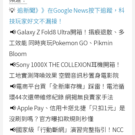
💡
追新聞》》在Google News按下追蹤，科
技玩家好文不漏接！
📢 Galaxy Z Fold8 Ultra開箱！摺痕退散、多
工效能 同時爽玩Pokemon GO、Pikmin
Bloom
📢Sony 1000X THE COLLEXION耳機開箱！
工地實測降噪效果 空間音訊秒置身電影院
📢電商平台買「全新庫存機」踩雷！電池循
環44次還帶維修紀錄 網揭無良賣家手法
📢 Apple Pay、信用卡搭北捷「只扣1元」是
沒刷到嗎？官方曝扣款規則秒懂
📢國家級「行動斷網」演習完整指引！NCC