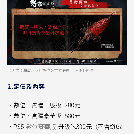
《明末：淵虛之羽》數位版首發優惠。（傑仕登提供）
2.定價及內容
．數位／實體一般版1280元
．數位／實體豪華版1580元
．PS5
數位豪華版
升級包300元（不含遊戲