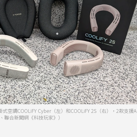
調COOLiFY Cyber（左）和COOLiFY 2S（右），2款支援
、聯合新聞網《科技玩家》）