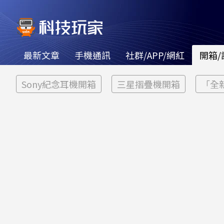
最新文章
手機通訊
社群/APP/網紅
開箱/
Sony紀念耳機開箱
三星摺疊機開箱
「全