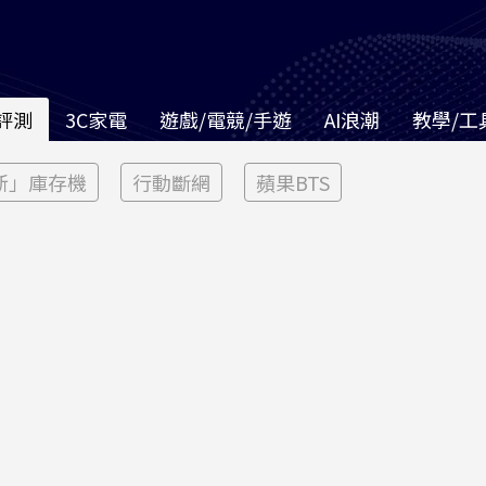
評測
3C家電
遊戲/電競/手遊
AI浪潮
教學/工
新」庫存機
行動斷網
蘋果BTS