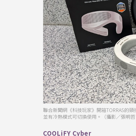
聯合新聞網《科技玩家》開箱TORRAS的頸掛式空
並有冷熱模式可切換使用。（攝影／張明哲
COOLiFY Cyber