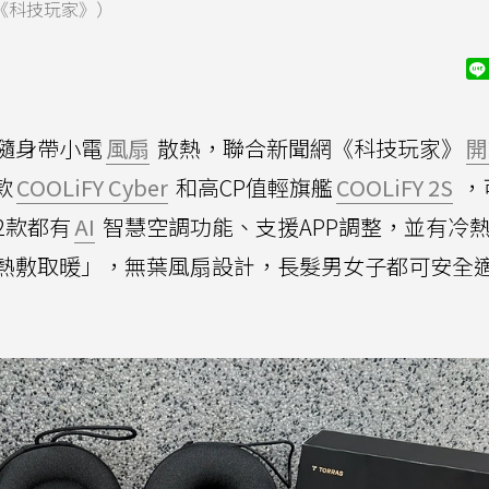
網《科技玩家》）
隨身帶小電
風扇
散熱，聯合新聞網《科技玩家》
開
款
COOLiFY Cyber
和高CP值輕旗艦
COOLiFY 2S
，
2款都有
AI
智慧空調功能、支援APP調整，並有冷
熱敷取暖」，無葉風扇設計，長髮男女子都可安全