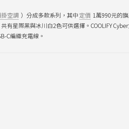
頸掛空調
）分成多款系列，其中
定價
1萬990元的
感，共有星際黑與冰川白2色可供選擇。COOLIFY Cybe
USB-C編織充電線。