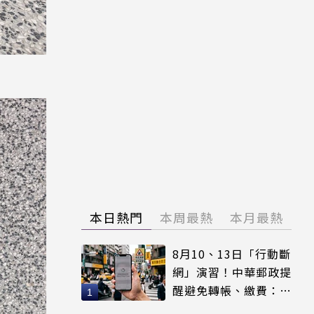
本日熱門
本周最熱
本月最熱
8月10、13日「行動斷
網」演習！中華郵政提
醒避免轉帳、繳費：務
必留紀錄