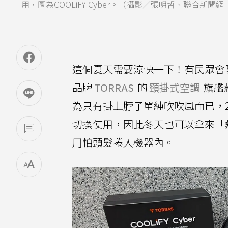
用，圖為COOLiFY Cyber。（攝影／張明哲、聯合新聞
這個夏天需要涼快一下！有民眾會
品牌
TORRAS
的
頸掛式空調
旗艦
為只有掛上脖子單純吹吹風而已，
切換使用，因此冬天也可以拿來「
用怕頭髮捲入機器內。