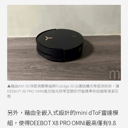
▲藉由AIVI 3D深感視覺模組與TruEdge 3D沿邊結構光等感測技術，讓
DEEBOT X8 PRO OMNI能在暗光狹窄空間依然能精準完成避障清潔任
務
另外，藉由全嵌入式設計的mini dToF雷達模
組，使得DEEBOT X8 PRO OMNI最高僅有9.8