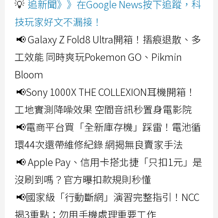
💡
追新聞》》在Google News按下追蹤，科
技玩家好文不漏接！
📢 Galaxy Z Fold8 Ultra開箱！摺痕退散、多
工效能 同時爽玩Pokemon GO、Pikmin
Bloom
📢Sony 1000X THE COLLEXION耳機開箱！
工地實測降噪效果 空間音訊秒置身電影院
📢電商平台買「全新庫存機」踩雷！電池循
環44次還帶維修紀錄 網揭無良賣家手法
📢 Apple Pay、信用卡搭北捷「只扣1元」是
沒刷到嗎？官方曝扣款規則秒懂
📢國家級「行動斷網」演習完整指引！NCC
揭3重點：勿用手機處理重要工作