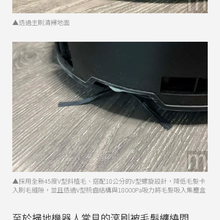
▲透過主刷清掃地面
▲採用全新45度V型斜植毛、搭配18公分的V型螺旋設計，降低毛髮卡
入刷毛縫隙，並且透過V型梳齒結構與18000Pa吸力將毛髮吸入集塵盒
至於掃地機器人常見的滾刷被毛髮纏繞問