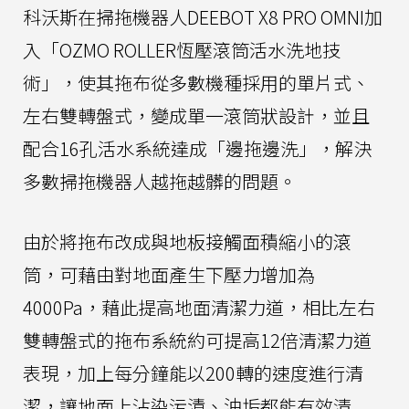
科沃斯在掃拖機器人DEEBOT X8 PRO OMNI加
入「OZMO ROLLER恆壓滾筒活水洗地技
術」，使其拖布從多數機種採用的單片式、
左右雙轉盤式，變成單一滾筒狀設計，並且
配合16孔活水系統達成「邊拖邊洗」，解決
多數掃拖機器人越拖越髒的問題。
由於將拖布改成與地板接觸面積縮小的滾
筒，可藉由對地面產生下壓力增加為
4000Pa，藉此提高地面清潔力道，相比左右
雙轉盤式的拖布系統約可提高12倍清潔力道
表現，加上每分鐘能以200轉的速度進行清
潔，讓地面上沾染污漬、油垢都能有效清