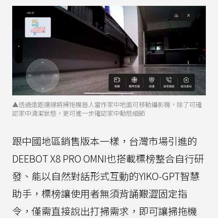
▲透過遠距連線將掃拖機器人當作家中地面可移動攝影機，除了可確
認家中清潔狀態，更可進一步確認家中動態細節
跟中國地區銷售版本一樣，台灣市場引進的
DEEBOT X8 PRO OMNI也搭載標榜整合自行研
發、能以自然對話形式互動的YIKO-GPT智慧
助手，標榜讓使用者無須背誦艱澀固定指
令，僅需直接說出打掃需求，即可讓掃拖機