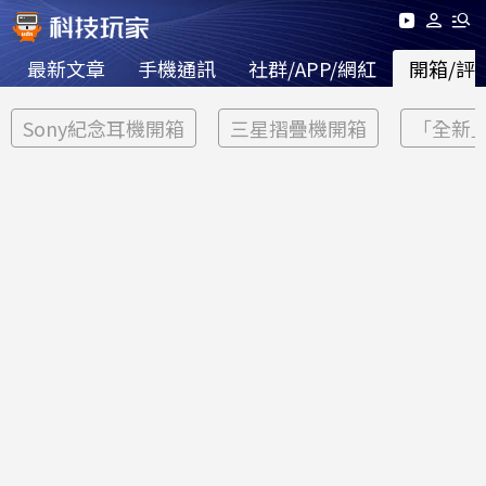
最新文章
手機通訊
社群/APP/網紅
開箱/評
Sony紀念耳機開箱
三星摺疊機開箱
「全新