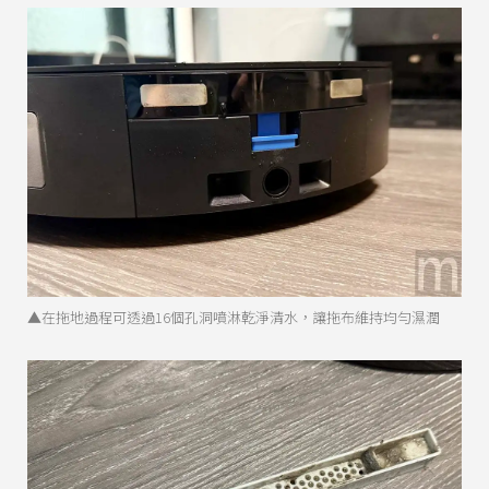
▲在拖地過程可透過16個孔洞噴淋乾淨清水，讓拖布維持均勻濕潤