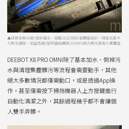
▲採用全新45度V型斜植毛、搭配18公分的V型螺旋設計，降低毛髮卡
入刷毛縫隙，並且透過V型梳齒結構與18000Pa吸力將毛髮吸入集塵盒
DEEBOT X8 PRO OMNI除了基本加水、倒掉污
水與清理集塵髒污等流程會需要動手，其他
絕大多數情況都僅需動口，或是透過App操
作，甚至僅需按下掃拖機器人上方按鍵進行
自動化清潔之外，其餘過程幾乎都不會讓個
人雙手弄髒。