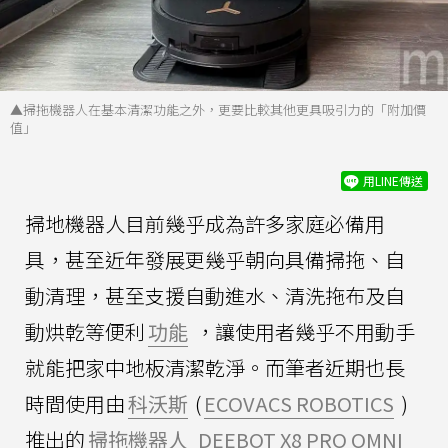
▲掃拖機器人在基本清潔功能之外，更要比較其他更具吸引力的「附加價
值」
用LINE傳送
掃地機器人目前幾乎成為許多家庭必備用
具，甚至近年發展更幾乎朝向具備掃拖、自
動清理，甚至支援自動進水、清洗拖布及自
動烘乾等便利
功能
，讓使用者幾乎不用動手
就能把家中地板清潔乾淨。而筆者近期也長
時間使用由
科沃斯
(
ECOVACS ROBOTICS
)
推出的
掃拖機器人
DEEBOT X8 PRO OMNI