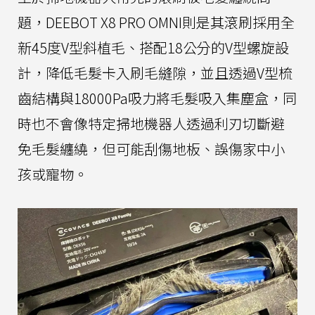
題，DEEBOT X8 PRO OMNI則是其滾刷採用全
新45度V型斜植毛、搭配18公分的V型螺旋設
計，降低毛髮卡入刷毛縫隙，並且透過V型梳
齒結構與18000Pa吸力將毛髮吸入集塵盒，同
時也不會像特定掃地機器人透過利刃切斷避
免毛髮纏繞，但可能刮傷地板、誤傷家中小
孩或寵物。