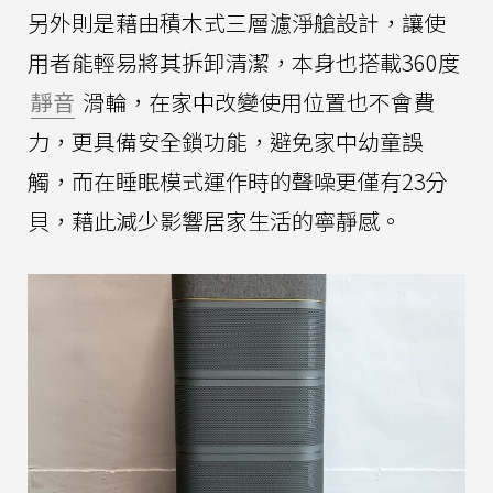
另外則是藉由積木式三層濾淨艙設計，讓使
用者能輕易將其拆卸清潔，本身也搭載360度
靜音
滑輪，在家中改變使用位置也不會費
力，更具備安全鎖功能，避免家中幼童誤
觸，而在睡眠模式運作時的聲噪更僅有23分
貝，藉此減少影響居家生活的寧靜感。