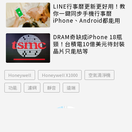
LINE行事曆更新更好用！教
你一鍵同步手機行事曆
iPhone、Android都能用
DRAM奇缺成iPhone 18瓶
頸！台積電10億美元待封裝
晶片只能枯等
Honeywell
Honeywell X1000
空氣清淨機
功能
濾網
靜音
遠端