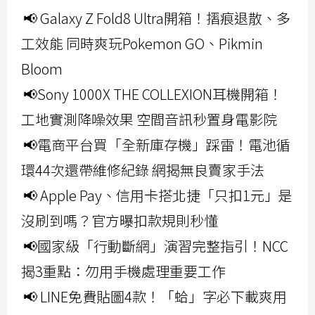
📢 Galaxy Z Fold8 Ultra開箱！摺痕退散、多
工效能 同時爽玩Pokemon GO、Pikmin
Bloom
📢Sony 1000X THE COLLEXION耳機開箱！
工地實測降噪效果 空間音訊秒置身電影院
📢電商平台買「全新庫存機」踩雷！電池循
環44次還帶維修紀錄 網揭無良賣家手法
📢 Apple Pay、信用卡搭北捷「只扣1元」是
沒刷到嗎？官方曝扣款規則秒懂
📢國家級「行動斷網」演習完整指引！NCC
揭3重點：勿用手機處理重要工作
📢 LINE免費貼圖4款！「蛤」字必下載爽用