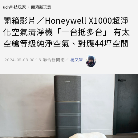
udn科技玩家
開箱新玩意
開箱影片／Honeywell X1000超淨
化空氣清淨機「一台抵多台」 有太
空艙等級純淨空氣、對應44坪空間
2024-08-08 08:13
聯合新聞網／
楊又肇