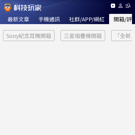
最新文章
手機通訊
社群/APP/網紅
開箱/評
Sony紀念耳機開箱
三星摺疊機開箱
「全新