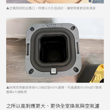
▲主機底部的出風口，同樣以大孔徑設計，讓使用者更容易清潔
▲採用家用最高等級H13級認證HEPA濾網，可過濾達99.99%的7類病
菌與4大過敏原
之所以能對應更大、更快全室換氣與空氣濾