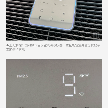
▲上方觸控介面可顯示當前空氣濾淨狀態，並且能透過周圍燈號提示
當前運作狀態