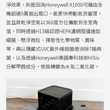
淨效果，則是因為Honeywell X1000可藉由全
機超過5萬個出風口，能更快帶動氣流循環，
並且將乾淨空氣以360度方位擴散到全室角
落，同時透過H13級認證HEPA濾網阻擋諸如
細菌、懸浮微粒、揮發性化學物質、異味
等，再以隱藏式UVC紫外線殺菌燈消除7類病
菌，以及透過Honeywell美國專利技術HiSiv
分解甲醛成分，使其轉變為水及二氧化碳。