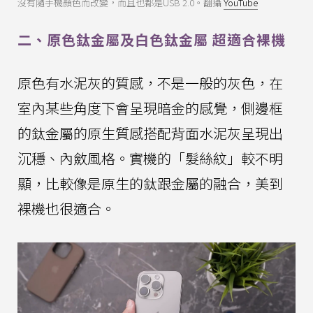
沒有隨手機顏色而改變，而且也都是USB 2.0。翻攝
YouTube
二、原色鈦金屬及白色鈦金屬 超適合裸機
原色有水泥灰的質感，不是一般的灰色，在
室內某些角度下會呈現暗金的感覺，側邊框
的鈦金屬的原生質感搭配背面水泥灰呈現出
沉穩、內斂風格。實機的「髮絲紋」較不明
顯，比較像是原生的鈦跟金屬的融合，美到
裸機也很適合。