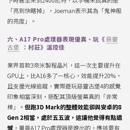
下時甚至來到2400尼特，以手機來說真的是
「亮到快瞎掉」，Joeman表示其為「鬼神般
的亮度」。
六、A17 Pro處理器表現優異、玩《
惡靈
古堡
：村莊》溫控佳
業界首款3奈米製程晶片，這一次主要提升在
GPU上，比A16多了一核心，效能提升20%，
且支援光線追蹤，實際遊玩惡靈古堡4的感覺
印象相當深刻，搭配其頂級螢幕真的「非常
棒」。
但跑3D Mark的整體效能卻與安卓的8
Gen 2相當，處於五五波，這讓他覺得有點遺
憾
，畢竟A17 Pro處理器是晚出的，應該要有