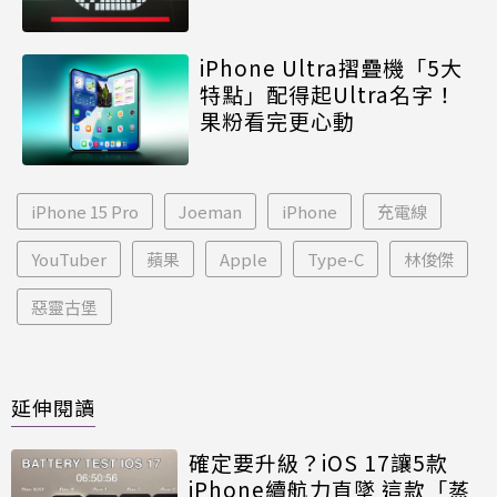
iPhone Ultra摺疊機「5大
特點」配得起Ultra名字！
果粉看完更心動
iPhone 15 Pro
Joeman
iPhone
充電線
YouTuber
蘋果
Apple
Type-C
林俊傑
惡靈古堡
延伸閱讀
確定要升級？iOS 17讓5款
iPhone續航力直墜 這款「蒸