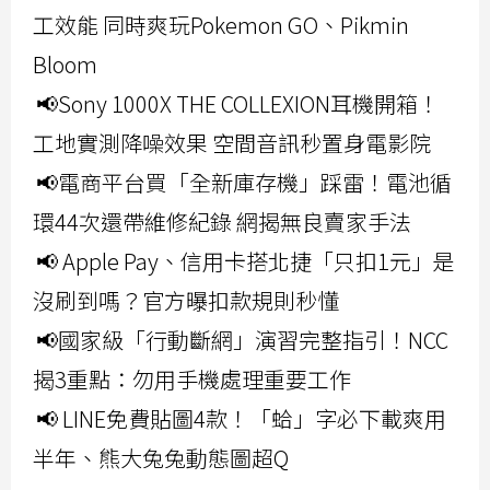
工效能 同時爽玩Pokemon GO、Pikmin
Bloom
📢Sony 1000X THE COLLEXION耳機開箱！
工地實測降噪效果 空間音訊秒置身電影院
📢電商平台買「全新庫存機」踩雷！電池循
環44次還帶維修紀錄 網揭無良賣家手法
📢 Apple Pay、信用卡搭北捷「只扣1元」是
沒刷到嗎？官方曝扣款規則秒懂
📢國家級「行動斷網」演習完整指引！NCC
揭3重點：勿用手機處理重要工作
📢 LINE免費貼圖4款！「蛤」字必下載爽用
半年、熊大兔兔動態圖超Q