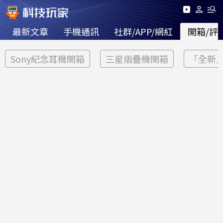
最新文章
手機通訊
社群/APP/網紅
開箱/評
Sony紀念耳機開箱
三星摺疊機開箱
「全新