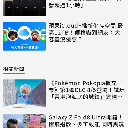
發超過1小時」
蘋果iCloud+推新儲存空間 最
高12TB！價格嚇到網友：大
容量沒優惠？
相關新聞
《Pokémon Pokopia擴充
票》第1彈DLC 8/5登場！試玩
「冒泡泡海底的城鎮」變精神
時光屋
Galaxy Z Fold8 Ultra開箱！
摺痕退散、多工效能 同時爽玩