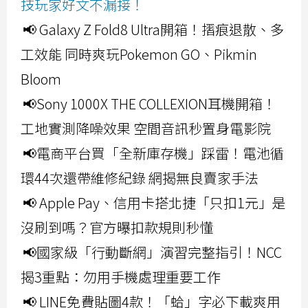
技玩家好文不漏接！
📢 Galaxy Z Fold8 Ultra開箱！摺痕退散、多
工效能 同時爽玩Pokemon GO、Pikmin
Bloom
📢Sony 1000X THE COLLEXION耳機開箱！
工地實測降噪效果 空間音訊秒置身電影院
📢電商平台買「全新庫存機」踩雷！電池循
環44次還帶維修紀錄 網揭無良賣家手法
📢 Apple Pay、信用卡搭北捷「只扣1元」是
沒刷到嗎？官方曝扣款規則秒懂
📢國家級「行動斷網」演習完整指引！NCC
揭3重點：勿用手機處理重要工作
📢 LINE免費貼圖4款！「蛤」字必下載爽用