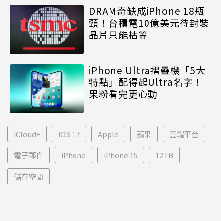
DRAM奇缺成iPhone 18瓶
頸！台積電10億美元待封裝
晶片只能枯等
iPhone Ultra摺疊機「5大
特點」配得起Ultra名字！
果粉看完更心動
iCloud+
iOS 17
Apple
蘋果
雲端平台
電子郵件
iPhone
iPhone 15
12TB
儲存空間