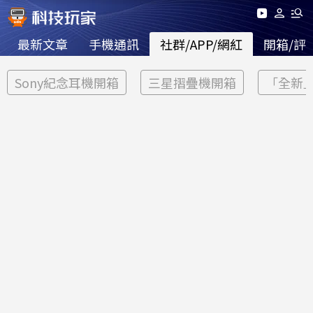
最新文章
手機通訊
社群/APP/網紅
開箱/評
Sony紀念耳機開箱
三星摺疊機開箱
「全新