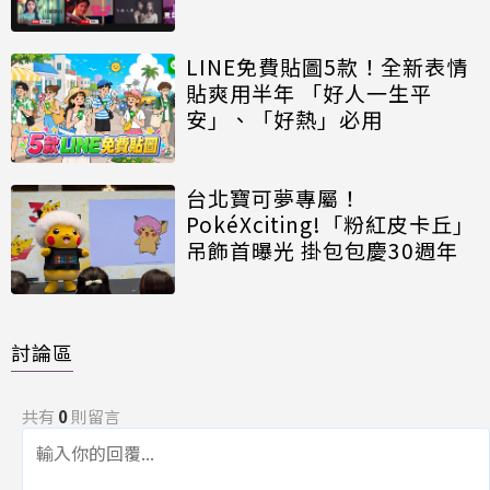
LINE免費貼圖5款！全新表情
貼爽用半年 「好人一生平
安」、「好熱」必用
台北寶可夢專屬！
PokéXciting!「粉紅皮卡丘」
吊飾首曝光 掛包包慶30週年
討論區
共有
0
則留言