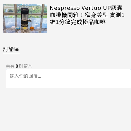
Nespresso Vertuo UP膠囊
咖啡機開箱！窄身美型 實測1
鍵1分鐘完成極品咖啡
討論區
共有
0
則留言
規範
回覆