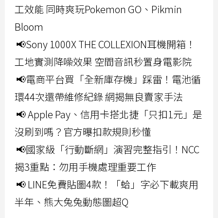
工效能 同時爽玩Pokemon GO、Pikmin
Bloom
📢Sony 1000X THE COLLEXION耳機開箱！
工地實測降噪效果 空間音訊秒置身電影院
📢電商平台買「全新庫存機」踩雷！電池循
環44次還帶維修紀錄 網揭無良賣家手法
📢 Apple Pay、信用卡搭北捷「只扣1元」是
沒刷到嗎？官方曝扣款規則秒懂
📢國家級「行動斷網」演習完整指引！NCC
揭3重點：勿用手機處理重要工作
📢 LINE免費貼圖4款！「蛤」字必下載爽用
半年、熊大兔兔動態圖超Q