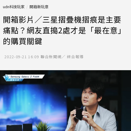
udn科技玩家
開箱新玩意
開箱影片／三星摺疊機摺痕是主要
痛點？網友直搗2處才是「最在意」
的購買關鍵
2022-09-21 16:09
聯合新聞網／ 綜合報導