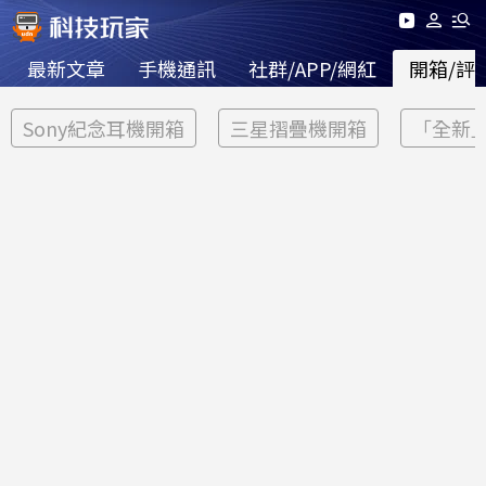
最新文章
手機通訊
社群/APP/網紅
開箱/評
Sony紀念耳機開箱
三星摺疊機開箱
「全新