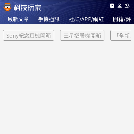
最新文章
手機通訊
社群/APP/網紅
開箱/評
Sony紀念耳機開箱
三星摺疊機開箱
「全新