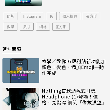
照片
Instagram
IG
個人檔案
長方形
教學
尺寸
網格
正方形
延伸閱讀
教學／教你IG便利貼新功能加
顏色！變色、添加Emoji一動
作完成
Nothing首款頭戴式耳機
Headphone (1)登場！價
格、亮點曝 網笑「像戴漢堡」