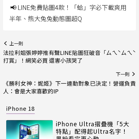
📢 LINE免費貼圖4款！「蛤」字必下載爽用
半年、熊大兔兔動態圖超Q
上一則
法拉利姐張婷婷推有聲LINE貼圖狂破音「ㄙㄟˋㄙㄟˋ
打賞」！網笑必買 還害小孩哭了
下一則
《勝利女神：妮姬》下一連動對象已決定！營運負責
人：會是大家喜歡的IP
iPhone 18
iPhone Ultra摺疊機「5大
特點」配得起Ultra名字！
果粉看完更心動