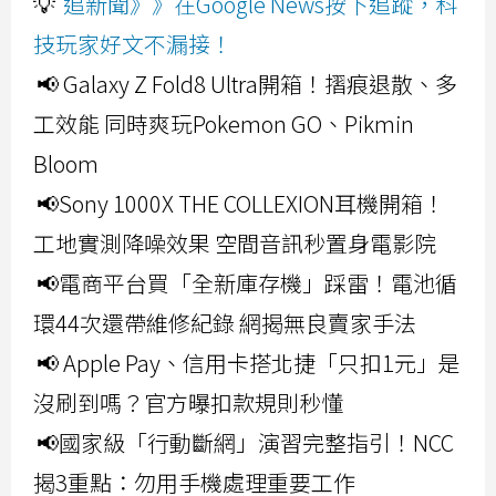
💡
追新聞》》在Google News按下追蹤，科
技玩家好文不漏接！
📢 Galaxy Z Fold8 Ultra開箱！摺痕退散、多
工效能 同時爽玩Pokemon GO、Pikmin
Bloom
📢Sony 1000X THE COLLEXION耳機開箱！
工地實測降噪效果 空間音訊秒置身電影院
📢電商平台買「全新庫存機」踩雷！電池循
環44次還帶維修紀錄 網揭無良賣家手法
📢 Apple Pay、信用卡搭北捷「只扣1元」是
沒刷到嗎？官方曝扣款規則秒懂
📢國家級「行動斷網」演習完整指引！NCC
揭3重點：勿用手機處理重要工作