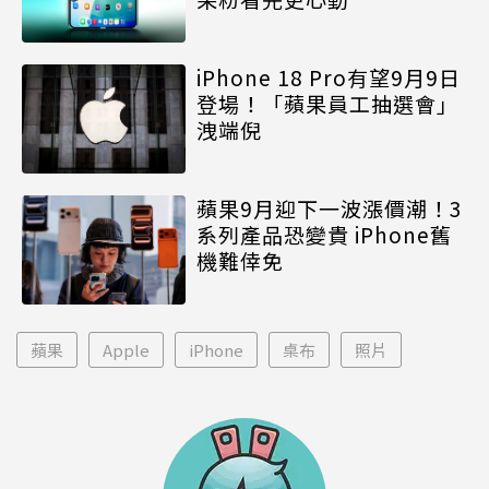
iPhone 18 Pro有望9月9日
登場！「蘋果員工抽選會」
洩端倪
蘋果9月迎下一波漲價潮！3
系列產品恐變貴 iPhone舊
機難倖免
蘋果
Apple
iPhone
桌布
照片