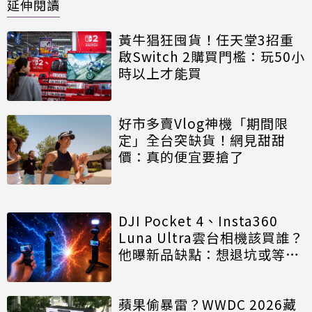
延伸閱讀
黃牛猖狂囤貨！任天堂3招重
啟Switch 2購買門檻：玩50小
時以上才能買
好市多賣Vlog神機「期間限
定」全台突缺貨！網見甜甜
價：真的便宜要搶了
DJI Pocket 4、Insta360
Luna Ultra雲台相機該買誰？
他曝新品缺點：想退坑或等更
新
蘋果偷暴雷？WWDC 2026藏