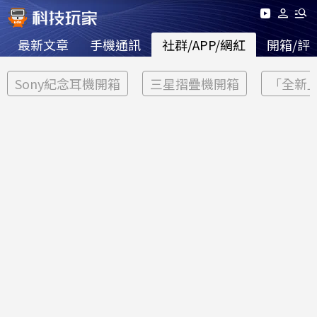
最新文章
手機通訊
社群/APP/網紅
開箱/評
Sony紀念耳機開箱
三星摺疊機開箱
「全新