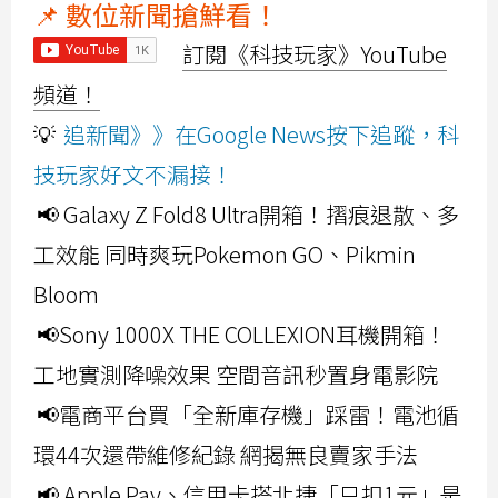
📌 數位新聞搶鮮看！
訂閱《科技玩家》YouTube
頻道！
💡
追新聞》》在Google News按下追蹤，科
技玩家好文不漏接！
📢 Galaxy Z Fold8 Ultra開箱！摺痕退散、多
工效能 同時爽玩Pokemon GO、Pikmin
Bloom
📢Sony 1000X THE COLLEXION耳機開箱！
工地實測降噪效果 空間音訊秒置身電影院
📢電商平台買「全新庫存機」踩雷！電池循
環44次還帶維修紀錄 網揭無良賣家手法
📢 Apple Pay、信用卡搭北捷「只扣1元」是