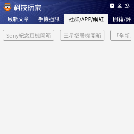
最新文章
手機通訊
社群/APP/網紅
開箱/評
Sony紀念耳機開箱
三星摺疊機開箱
「全新