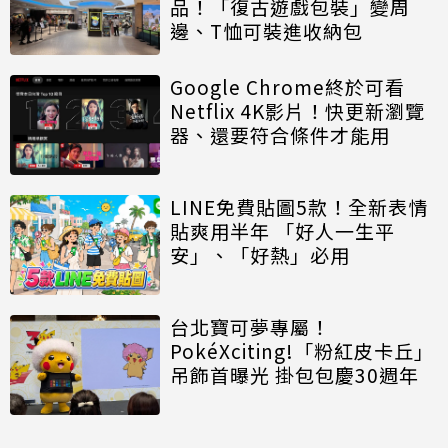
品！「復古遊戲包裝」變周
邊、T恤可裝進收納包
Google Chrome終於可看
Netflix 4K影片！快更新瀏覽
器、還要符合條件才能用
LINE免費貼圖5款！全新表情
貼爽用半年 「好人一生平
安」、「好熱」必用
台北寶可夢專屬！
PokéXciting!「粉紅皮卡丘」
吊飾首曝光 掛包包慶30週年