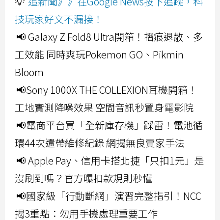
💡
追新聞》》在Google News按下追蹤，科
技玩家好文不漏接！
📢 Galaxy Z Fold8 Ultra開箱！摺痕退散、多
工效能 同時爽玩Pokemon GO、Pikmin
Bloom
📢Sony 1000X THE COLLEXION耳機開箱！
工地實測降噪效果 空間音訊秒置身電影院
📢電商平台買「全新庫存機」踩雷！電池循
環44次還帶維修紀錄 網揭無良賣家手法
📢 Apple Pay、信用卡搭北捷「只扣1元」是
沒刷到嗎？官方曝扣款規則秒懂
📢國家級「行動斷網」演習完整指引！NCC
揭3重點：勿用手機處理重要工作