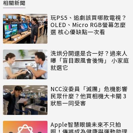
相關新聞
玩PS5、追劇該買哪款電視？
OLED、Micro RGB螢幕怎麼
選 核心優缺點一次看
洗烘分開還是合一好？過來人
曝「盲目跟風會後悔」 小家庭
就選它
NCC沒委員「滅團」危機影響
民眾什麼？他買相機大卡關 3
狀態一同受害
Apple智慧眼鏡未來不只拍
照！傳將成為健康與運動助理