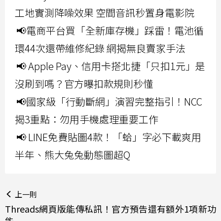
工地實測降噪效果 空間音訊秒置身電影院
📢電商平台買「全新庫存機」踩雷！電池循
環44次還帶維修紀錄 網揭無良賣家手法
📢 Apple Pay、信用卡搭北捷「只扣1元」是
沒刷到嗎？官方曝扣款規則秒懂
📢國家級「行動斷網」演習完整指引！NCC
揭3重點：勿用手機處理重要工作
📢 LINE免費貼圖4款！「蛤」字必下載爽用
半年、熊大兔兔動態圖超Q
上一則
Threads網頁版能傳私訊！官方預告還有額外1項新功