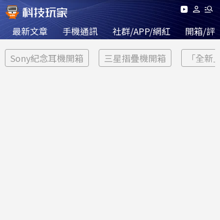
最新文章
手機通訊
社群/APP/網紅
開箱/評
Sony紀念耳機開箱
三星摺疊機開箱
「全新