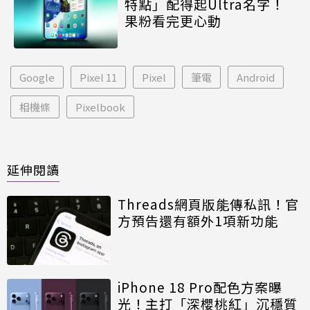
特點」配得起Ultra名字！
果粉看完更心動
Google
Pixel 11
Pixel
筆電
Android
相機條
Pixelbook
延伸閱讀
Threads網頁版能傳私訊！官
方預告還有額外1項新功能
iPhone 18 Pro配色方案曝
光！主打「深櫻桃紅」沉穩質