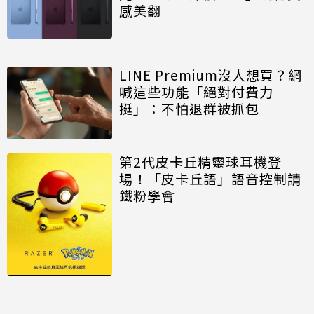
感美翻
LINE Premium沒人想買？網
喊這些功能「絕對付費力
挺」：不怕退群被抓包
第2代皮卡丘精靈球耳機登
場！「皮卡丘語」語音控制請
鐵粉學會