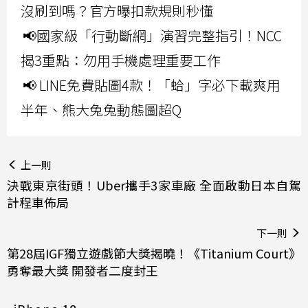
沒刷到嗎？官方曝扣款規則秒懂
📢國家級「行動斷網」演習完整指引！NCC
揭3重點：勿用手機處理重要工作
📢 LINE免費貼圖4款！「蛤」字必下載爽用
半年、熊大兔兔動態圖超Q
上一則
決戰東京街頭！Uber攜手3家車廠 全面啟動日本自駕
計程車佈局
下一則
第28屆IGF獨立遊戲節大獎揭曉！《Titanium Court》
勇奪最大獎 開發者二度封王