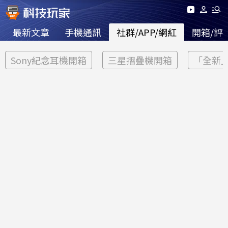
最新文章
手機通訊
社群/APP/網紅
開箱/評
Sony紀念耳機開箱
三星摺疊機開箱
「全新