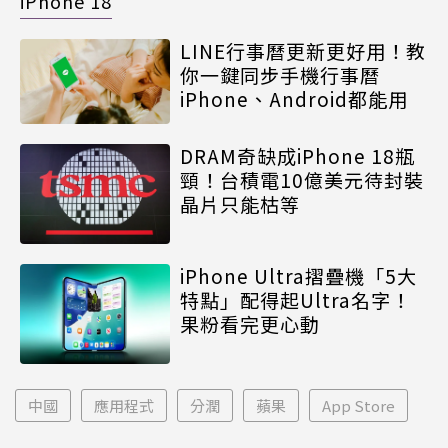
iPhone 18
LINE行事曆更新更好用！教
你一鍵同步手機行事曆
iPhone、Android都能用
DRAM奇缺成iPhone 18瓶
頸！台積電10億美元待封裝
晶片只能枯等
iPhone Ultra摺疊機「5大
特點」配得起Ultra名字！
果粉看完更心動
中國
應用程式
分潤
蘋果
App Store