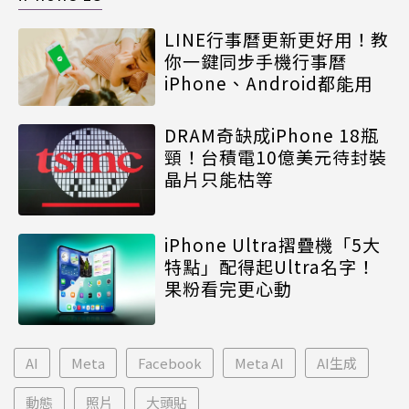
LINE行事曆更新更好用！教
你一鍵同步手機行事曆
iPhone、Android都能用
DRAM奇缺成iPhone 18瓶
頸！台積電10億美元待封裝
晶片只能枯等
iPhone Ultra摺疊機「5大
特點」配得起Ultra名字！
果粉看完更心動
AI
Meta
Facebook
Meta AI
AI生成
動態
照片
大頭貼