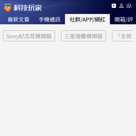
最新文章
手機通訊
社群/APP/網紅
開箱/評
Sony紀念耳機開箱
三星摺疊機開箱
「全新