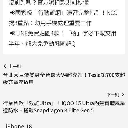
沒刷到嗎？官方曝扣款規則秒懂
📢國家級「行動斷網」演習完整指引！NCC
揭3重點：勿用手機處理重要工作
📢 LINE免費貼圖4款！「蛤」字必下載爽用
半年、熊大兔兔動態圖超Q
上一則
台北大巨蛋變身全台最大V4超充站！Tesla第700支超
級充電座啟用
下一則
行業首款「效能Ultra」！iQOO 15 Ultra內建實體風扇
還防水、搭載Snapdragon 8 Elite Gen 5
iPhone 18