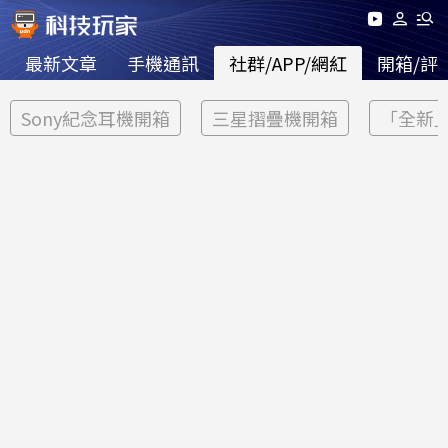
最新文章
手機通訊
社群/APP/網紅
開箱/評
Sony紀念耳機開箱
三星摺疊機開箱
「全新