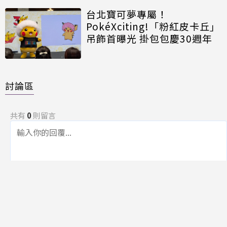
台北寶可夢專屬！
PokéXciting!「粉紅皮卡丘」
吊飾首曝光 掛包包慶30週年
討論區
共有
0
則留言
規範
回覆