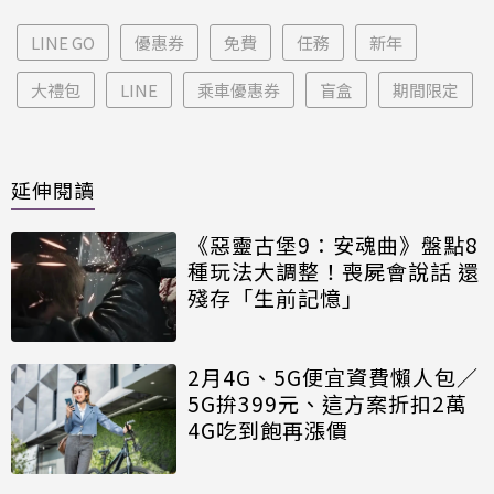
LINE GO
優惠券
免費
任務
新年
大禮包
LINE
乘車優惠券
盲盒
期間限定
延伸閱讀
《惡靈古堡9：安魂曲》盤點8
種玩法大調整！喪屍會說話 還
殘存「生前記憶」
2月4G、5G便宜資費懶人包／
5G拚399元、這方案折扣2萬
4G吃到飽再漲價