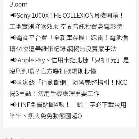
Bloom
📢Sony 1000X THE COLLEXION耳機開箱！
工地實測降噪效果 空間音訊秒置身電影院
📢電商平台買「全新庫存機」踩雷！電池循
環44次還帶維修紀錄 網揭無良賣家手法
📢 Apple Pay、信用卡搭北捷「只扣1元」是
沒刷到嗎？官方曝扣款規則秒懂
📢國家級「行動斷網」演習完整指引！NCC
揭3重點：勿用手機處理重要工作
📢 LINE免費貼圖4款！「蛤」字必下載爽用
半年、熊大兔兔動態圖超Q