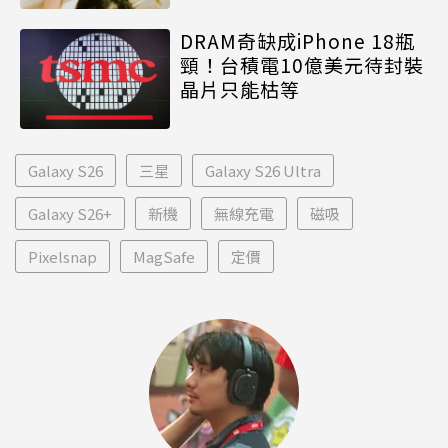
DRAM奇缺成iPhone 18瓶
頸！台積電10億美元待封裝
晶片只能枯等
Galaxy S26
三星
Galaxy S26 Ultra
Galaxy S26+
新機
無線充電
磁吸
Pixelsnap
MagSafe
定價