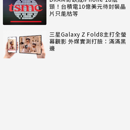
頸！台積電10億美元待封裝晶
片只能枯等
三星Galaxy Z Fold8主打全螢
幕觀影 外媒實測打臉：滿滿黑
邊
討論區
共有
0
則留言