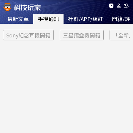
最新文章
手機通訊
社群/APP/網紅
開箱/評
Sony紀念耳機開箱
三星摺疊機開箱
「全新