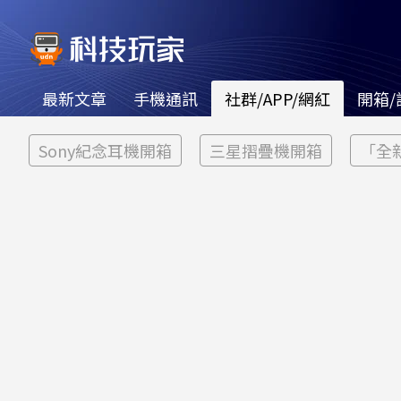
最新文章
手機通訊
社群/APP/網紅
開箱/
Sony紀念耳機開箱
三星摺疊機開箱
「全