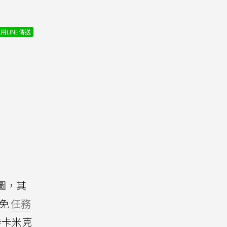
用LINE傳送
圖，其
免
任務
辛卡米克