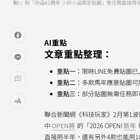
動!」和「矽品42週年 小矽小品限定貼圖」免任務直接用半
AI重點
文章重點整理：
重點一：
限時LINE免費貼圖
重點二：
多款馬年應景貼圖可用
重點三：
部分貼圖無需任務即
聯合新聞網《科技玩家》2月第1波
中
OPEN將
的「2026 OPEN!
新年
直接用半年，還有另外4款也能用18