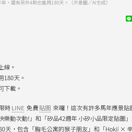
年，還有另外4款也能用180天。（示意圖／AI生成）
已上線。
180天。
可下載。
限時
LINE
免費
貼圖
來囉！這次有許多馬年應景貼
快樂動次動!」和「矽品42週年 小矽小品限定貼圖」
0天，包含「胸毛公寓的猴子朋友」和「Hokii × 