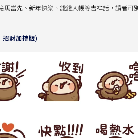
億馬當先、新年快樂、錢錢入帳等吉祥話，讀者可
：招財加持版)