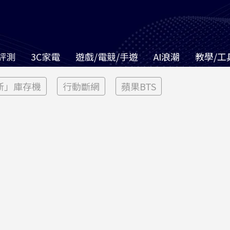
評測
3C家電
遊戲/電競/手遊
AI浪潮
教學/工
新」庫存機
行動斷網
蘋果BTS