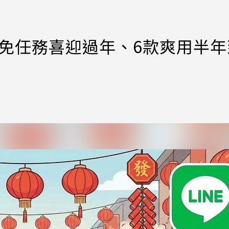
N將免任務喜迎過年、6款爽用半