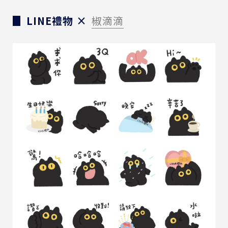
▊ LINE禮物 ×
椒滴滴