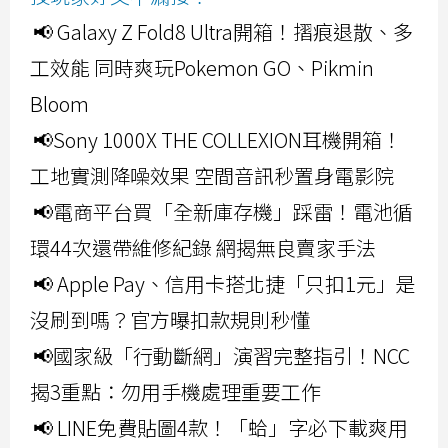
📢 Galaxy Z Fold8 Ultra開箱！摺痕退散、多
工效能 同時爽玩Pokemon GO、Pikmin
Bloom
📢Sony 1000X THE COLLEXION耳機開箱！
工地實測降噪效果 空間音訊秒置身電影院
📢電商平台買「全新庫存機」踩雷！電池循
環44次還帶維修紀錄 網揭無良賣家手法
📢 Apple Pay、信用卡搭北捷「只扣1元」是
沒刷到嗎？官方曝扣款規則秒懂
📢國家級「行動斷網」演習完整指引！NCC
揭3重點：勿用手機處理重要工作
📢 LINE免費貼圖4款！「蛤」字必下載爽用