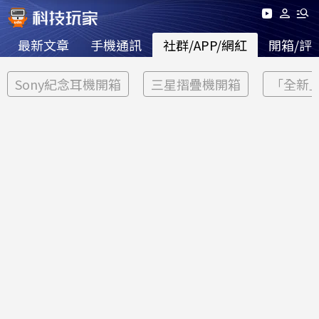
最新文章
手機通訊
社群/APP/網紅
開箱/評
Sony紀念耳機開箱
三星摺疊機開箱
「全新