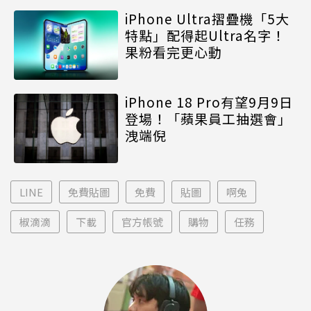
iPhone Ultra摺疊機「5大
特點」配得起Ultra名字！
果粉看完更心動
iPhone 18 Pro有望9月9日
登場！「蘋果員工抽選會」
洩端倪
LINE
免費貼圖
免費
貼圖
啊兔
椒滴滴
下載
官方帳號
購物
任務