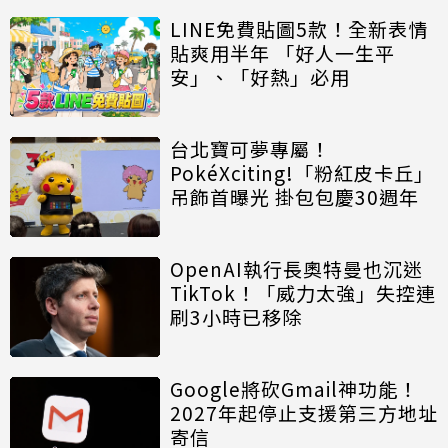
LINE免費貼圖5款！全新表情
貼爽用半年 「好人一生平
安」、「好熱」必用
台北寶可夢專屬！
PokéXciting!「粉紅皮卡丘」
吊飾首曝光 掛包包慶30週年
OpenAI執行長奧特曼也沉迷
TikTok！「威力太強」失控連
刷3小時已移除
Google將砍Gmail神功能！
2027年起停止支援第三方地址
寄信