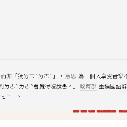
」而非「獨ㄌㄜˋㄌㄜˋ」，
意思
為一個人享受音樂
到ㄌㄜˋㄌㄜˋ會覺得沒讀書。」
教育部
重編國語辭
ㄌㄜˋ」。