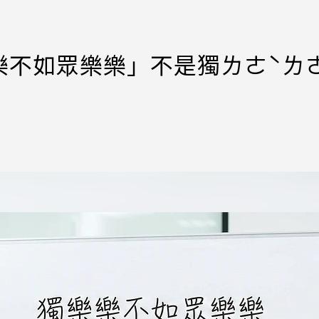
樂不如眾樂樂」不是獨ㄌㄜˋㄌ