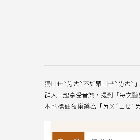
獨ㄩㄝˋㄌㄜˋ不如眾ㄩㄝˋㄌㄜˋ
群人一起享受音樂，提到「每次聽
本也
標註
獨樂樂為「ㄉㄨˊㄩㄝˋ