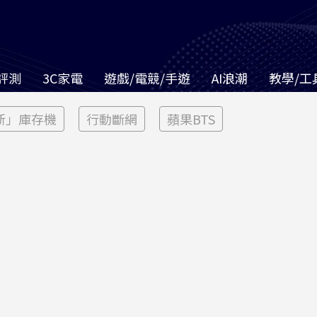
評測
3C家電
遊戲/電競/手遊
AI浪潮
教學/工
新」庫存機
行動斷網
蘋果BTS