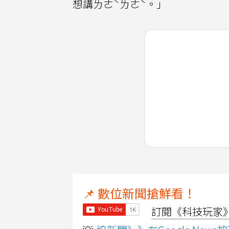
想講ㄌㄜˋㄌㄜˋ。」
📌 數位新聞搶鮮看！
訂閱《科技玩家》Y