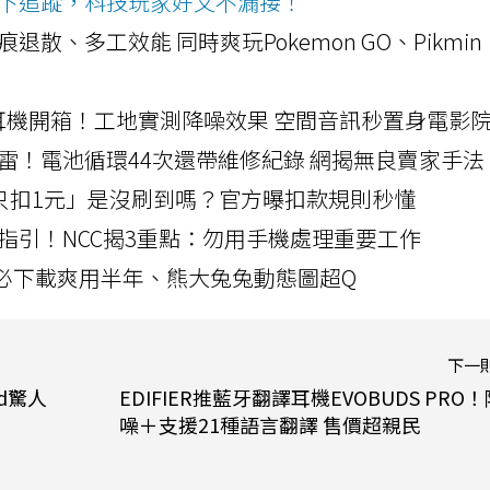
ws按下追蹤，科技玩家好文不漏接！
a開箱！摺痕退散、多工效能 同時爽玩Pokemon GO、Pikmin
LLEXION耳機開箱！工地實測降噪效果 空間音訊秒置身電影
雷！電池循環44次還帶維修紀錄 網揭無良賣家手法
北捷「只扣1元」是沒刷到嗎？官方曝扣款規則秒懂
指引！NCC揭3重點：勿用手機處理重要工作
」字必下載爽用半年、熊大兔兔動態圖超Q
下一
ld驚人
EDIFIER推藍牙翻譯耳機EVOBUDS PRO！
噪＋支援21種語言翻譯 售價超親民