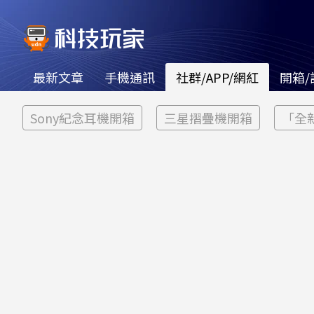
最新文章
手機通訊
社群/APP/網紅
開箱/
Sony紀念耳機開箱
三星摺疊機開箱
「全