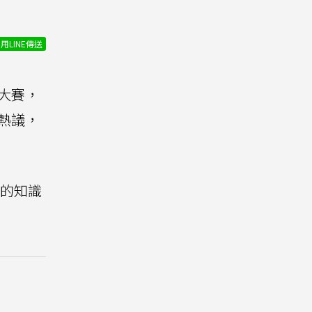
用LINE傳送
大賽，
熱議，
酷的知識