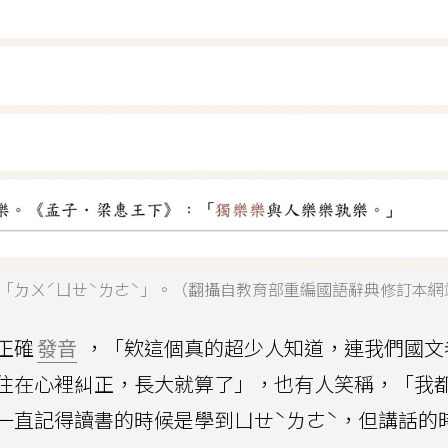
「ㄉㄨˊㄩㄝˋㄌㄜˋ」。（翻攝自教育部重編國語辭典修訂本網
正確
發音
，「欸這個真的超少人知道，連我們國文
住在心裡糾正，長大就算了」，也有人笑稱，「我
一直記得讀書的時候是學到ㄩㄝˋㄌㄜˋ，但講話的