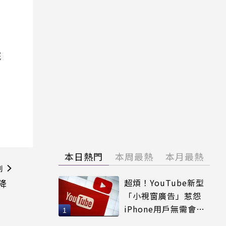
院
本日熱門
本周最熱
本月最熱
則
降
超煩！YouTube新型
「小視窗廣告」惹怨
iPhone用戶無需會員
輕鬆解決