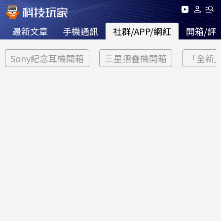
最新文章
手機通訊
社群/APP/網紅
開箱/評
Sony紀念耳機開箱
三星摺疊機開箱
「全新