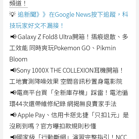
頻道！
💡
追新聞》》在Google News按下追蹤，科
技玩家好文不漏接！
📢 Galaxy Z Fold8 Ultra開箱！摺痕退散、多
工效能 同時爽玩Pokemon GO、Pikmin
Bloom
📢Sony 1000X THE COLLEXION耳機開箱！
工地實測降噪效果 空間音訊秒置身電影院
📢電商平台買「全新庫存機」踩雷！電池循
環44次還帶維修紀錄 網揭無良賣家手法
📢 Apple Pay、信用卡搭北捷「只扣1元」是
沒刷到嗎？官方曝扣款規則秒懂
📢國家級「行動斷網」演習完整指引！NCC