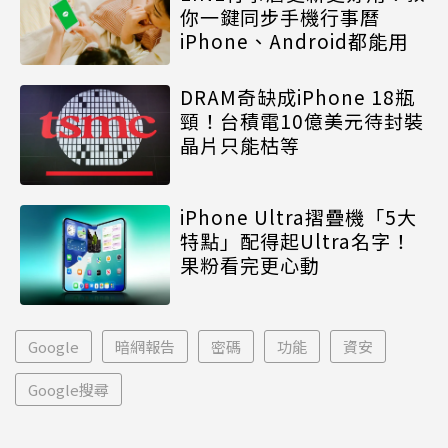
你一鍵同步手機行事曆
iPhone、Android都能用
DRAM奇缺成iPhone 18瓶
頸！台積電10億美元待封裝
晶片只能枯等
iPhone Ultra摺疊機「5大
特點」配得起Ultra名字！
果粉看完更心動
Google
暗網報告
密碼
功能
資安
Google搜尋