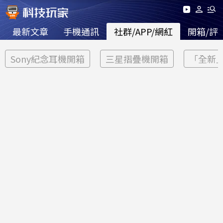
最新文章
手機通訊
社群/APP/網紅
開箱/評
Sony紀念耳機開箱
三星摺疊機開箱
「全新