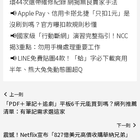
環44次還帶維修紀錄 網揭無良賣家手法
📢 Apple Pay、信用卡搭北捷「只扣1元」是
沒刷到嗎？官方曝扣款規則秒懂
📢國家級「行動斷網」演習完整指引！NCC
揭3重點：勿用手機處理重要工作
📢 LINE免費貼圖4款！「蛤」字必下載爽用
半年、熊大兔兔動態圖超Q
上一則
「PDF＋筆記＋追劇」平板6千元能買到嗎？網列推薦
清單：有筆記需求選這家
下一則
震憾！Netflix宣布「827億美元高價收購華納兄弟」