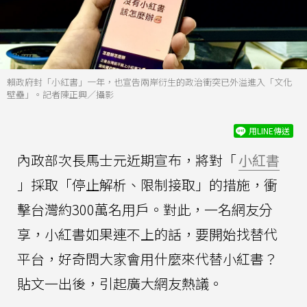
賴政府封「小紅書」一年，也宣告兩岸衍生的政治衝突已外溢進入「文化
壁壘」。記者陳正興／攝影
用LINE傳送
內政部次長馬士元近期宣布，將對「
小紅書
」採取「停止解析、限制接取」的措施，衝
擊台灣約300萬名用戶。對此，一名網友分
享，小紅書如果連不上的話，要開始找替代
平台，好奇問大家會用什麼來代替小紅書？
貼文一出後，引起廣大網友熱議。