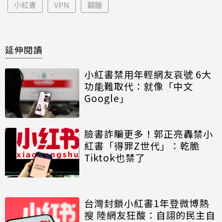
小紅書
VPN
翻牆
延伸閱讀
小紅書禁用年輕網友哀號 6大
功能難取代：就像「中文
Google」
臉書詐騙更多！郭正亮轟禁小
紅書「得罪Z世代」：乾脆
Tiktok也禁了
台灣封鎖小紅書1年登微博熱
搜 陸網友狂酸：自詡的民主自