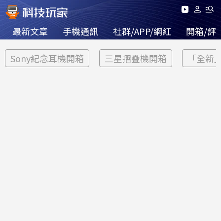
最新文章
手機通訊
社群/APP/網紅
開箱/評
Sony紀念耳機開箱
三星摺疊機開箱
「全新