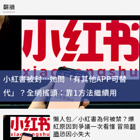
翻牆
小紅書被封…她問「有其他APP可替
代」？全網搖頭：靠1方法繼續用
懶人包／小紅書為何被禁？爆
紅原因到爭議一次看懂 冒險
翻
牆
恐因小失大