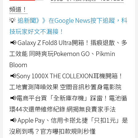
頻道！
💡
追新聞》》在Google News按下追蹤，科
技玩家好文不漏接！
📢 Galaxy Z Fold8 Ultra開箱！摺痕退散、多
工效能 同時爽玩Pokemon GO、Pikmin
Bloom
📢Sony 1000X THE COLLEXION耳機開箱！
工地實測降噪效果 空間音訊秒置身電影院
📢電商平台買「全新庫存機」踩雷！電池循
環44次還帶維修紀錄 網揭無良賣家手法
📢 Apple Pay、信用卡搭北捷「只扣1元」是
沒刷到嗎？官方曝扣款規則秒懂