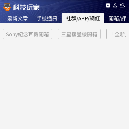
最新文章
手機通訊
社群/APP/網紅
開箱/評
Sony紀念耳機開箱
三星摺疊機開箱
「全新