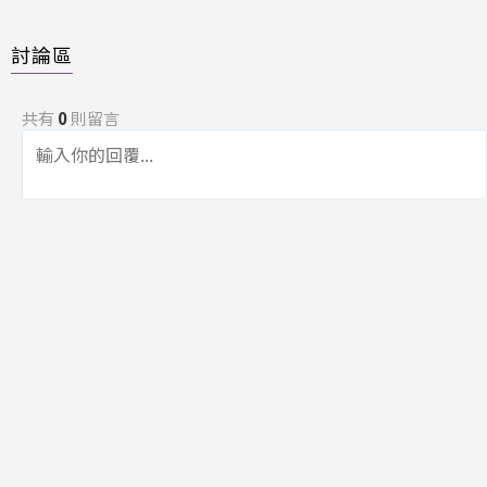
討論區
共有
0
則留言
規範
回覆
還沒有留言，成為第一個發言的人吧！