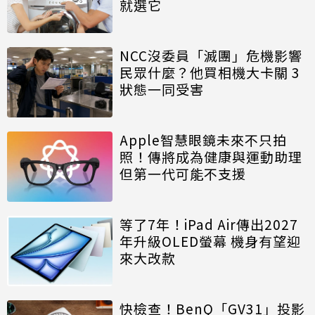
就選它
NCC沒委員「滅團」危機影響
民眾什麼？他買相機大卡關 3
狀態一同受害
Apple智慧眼鏡未來不只拍
照！傳將成為健康與運動助理
但第一代可能不支援
等了7年！iPad Air傳出2027
年升級OLED螢幕 機身有望迎
來大改款
快檢查！BenQ「GV31」投影