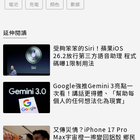
電池
充電
顏色
數據
延伸閱讀
受夠笨笨的Siri！蘋果iOS
26.2放行第三方語音助理 程式
碼曝1限制用法
Google強推Gemini 3亮點一
次看！講話更得體、「幫助每
個人的任何想法化為現實」
又傳災情？iPhone 17 Pro
Max宇宙橙一擦變回鋁殼 鄉民