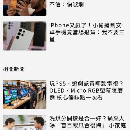
不信：偏唬爛
iPhone又贏了！小偷搶到安
卓手機竟當場退貨：我不要三
星
相關新聞
玩PS5、追劇該買哪款電視？
OLED、Micro RGB螢幕怎麼
選 核心優缺點一次看
洗烘分開還是合一好？過來人
曝「盲目跟風會後悔」 小家庭