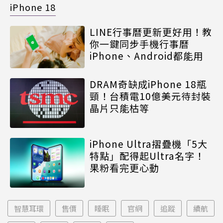
iPhone 18
LINE行事曆更新更好用！教
你一鍵同步手機行事曆
iPhone、Android都能用
DRAM奇缺成iPhone 18瓶
頸！台積電10億美元待封裝
晶片只能枯等
iPhone Ultra摺疊機「5大
特點」配得起Ultra名字！
果粉看完更心動
智慧耳環
售價
睡眠
官網
追蹤
續航