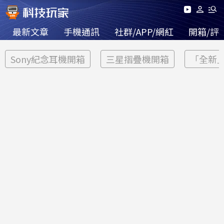
最新文章
手機通訊
社群/APP/網紅
開箱/評
Sony紀念耳機開箱
三星摺疊機開箱
「全新