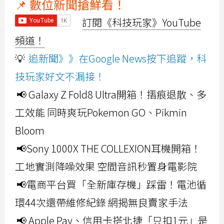
📌 數位新聞搶鮮看！
訂閱《科技玩家》YouTube
頻道！
💡
追新聞》》在Google News按下追蹤，科
技玩家好文不漏接！
📢 Galaxy Z Fold8 Ultra開箱！摺痕退散、多
工效能 同時爽玩Pokemon GO、Pikmin
Bloom
📢Sony 1000X THE COLLEXION耳機開箱！
工地實測降噪效果 空間音訊秒置身電影院
📢電商平台買「全新庫存機」踩雷！電池循
環44次還帶維修紀錄 網揭無良賣家手法
📢 Apple Pay、信用卡搭北捷「只扣1元」是