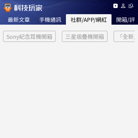
最新文章
手機通訊
社群/APP/網紅
開箱/評
Sony紀念耳機開箱
三星摺疊機開箱
「全新