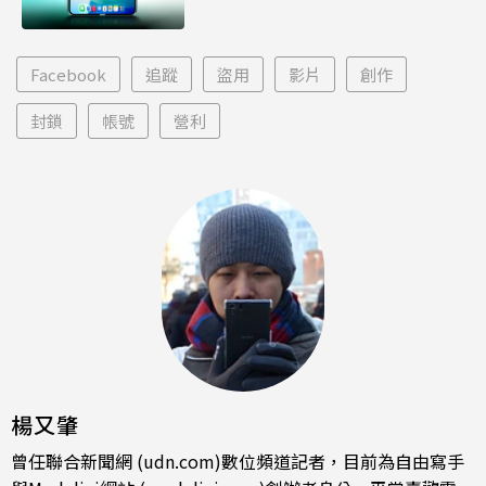
Facebook
追蹤
盜用
影片
創作
封鎖
帳號
營利
楊又肇
曾任聯合新聞網 (udn.com)數位頻道記者，目前為自由寫手