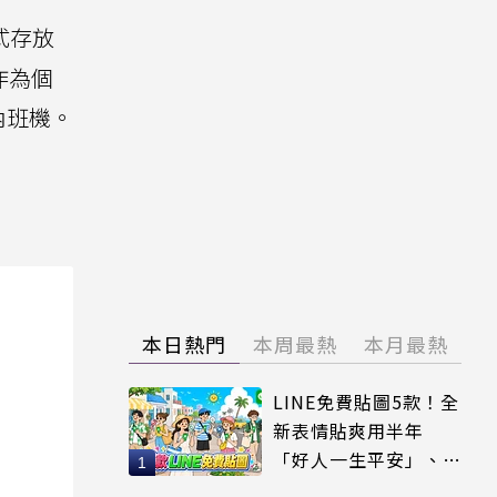
式存放
作為個
內班機。
本日熱門
本周最熱
本月最熱
LINE免費貼圖5款！全
新表情貼爽用半年
「好人一生平安」、
「好熱」必用