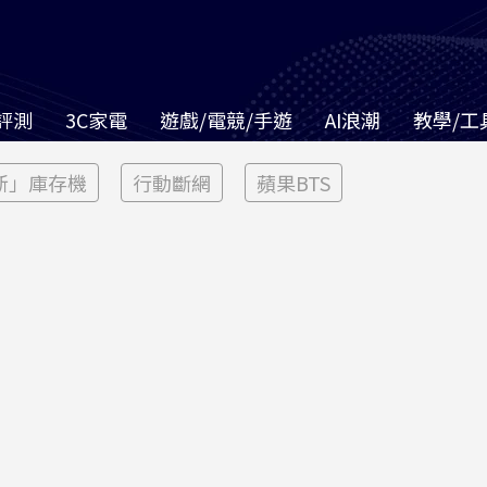
評測
3C家電
遊戲/電競/手遊
AI浪潮
教學/工
新」庫存機
行動斷網
蘋果BTS