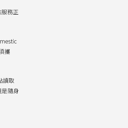
該服務正
stic
必須攜
點讀取
還是隨身