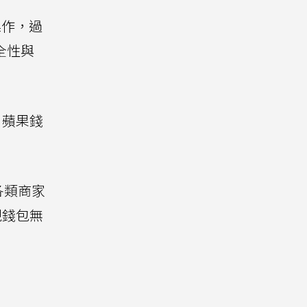
操作，過
全性與
，蘋果錢
各類商家
實現錢包無