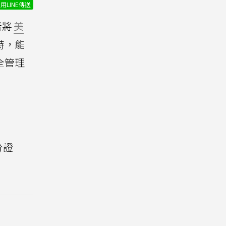
用LINE傳送
者將
美
時，能
安全管理
分證