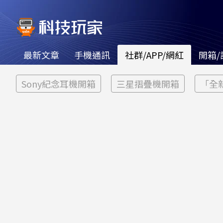
最新文章
手機通訊
社群/APP/網紅
開箱/
Sony紀念耳機開箱
三星摺疊機開箱
「全