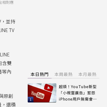
做出相對應
V，並持
E TV
INE
包含雙
藝等內
本日熱門
本周最熱
本月最熱
超煩！YouTube新型
「小視窗廣告」惹怨
劇與原創
iPhone用戶無需會員
量，還積
輕鬆解決