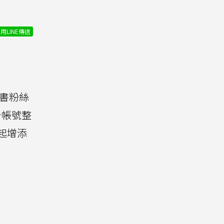
用LINE傳送
書粉絲
台帳號整
季起增添