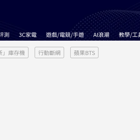
評測
3C家電
遊戲/電競/手遊
AI浪潮
教學/工
新」庫存機
行動斷網
蘋果BTS