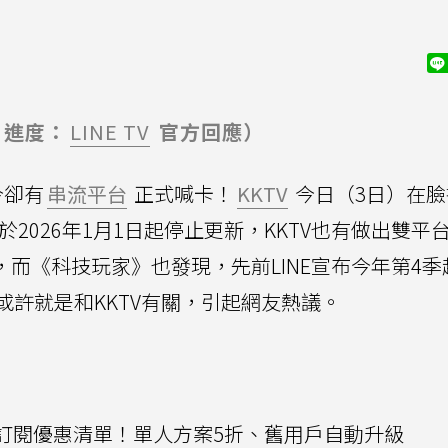
進度：
LINE TV
官方回應）
今卻有
串流平台
正式喊卡！
KKTV
今日（3日）在臉
於2026年1月1日起停止更新，KKTV也有做出雙平
 TV，而《科技玩家》也發現，先前LINE宣布今年第4
或許就是和KKTV有關，引起網友熱議。
V雙11訂閱優惠清單！單人方案5折、舊用戶自動升級