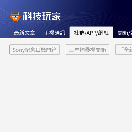
最新文章
手機通訊
社群/APP/網紅
開箱/
Sony紀念耳機開箱
三星摺疊機開箱
「全