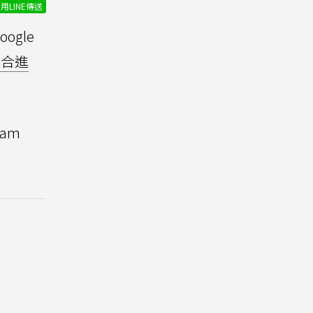
用LINE傳送
ogle
整合進
am