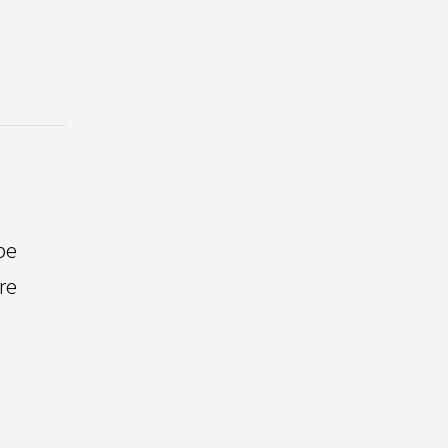
be
re