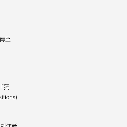
上傳至
供「獨
tions)
在創作者