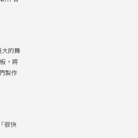
界最大的舞
極跳板，將
他們製作
將「很快