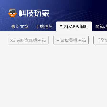
最新文章
手機通訊
社群/APP/網紅
開箱/
Sony紀念耳機開箱
三星摺疊機開箱
「全