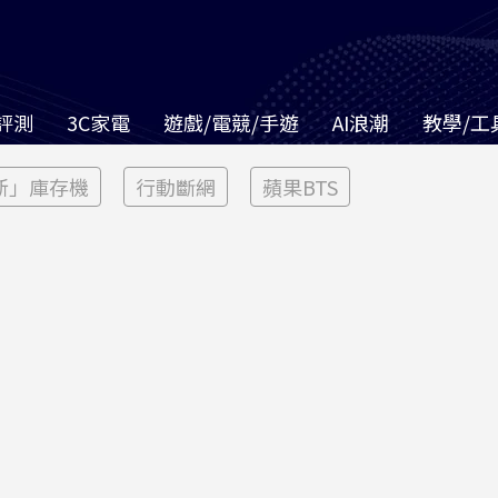
評測
3C家電
遊戲/電競/手遊
AI浪潮
教學/工
新」庫存機
行動斷網
蘋果BTS