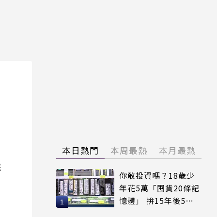
本日熱門
本周最熱
本月最熱
院
你敢投資嗎？18歲少
年花5萬「囤貨20條記
憶體」 拚15年後5倍
賣出