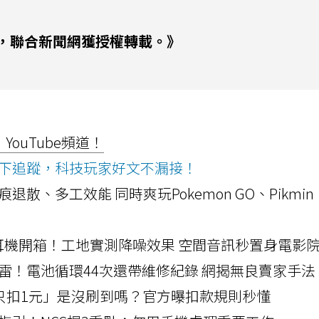
，聯合新聞網獲授權轉載。》
ouTube頻道！
ws按下追蹤，科技玩家好文不漏接！
a開箱！摺痕退散、多工效能 同時爽玩Pokemon GO、Pikmin
LLEXION耳機開箱！工地實測降噪效果 空間音訊秒置身電影
雷！電池循環44次還帶維修紀錄 網揭無良賣家手法
北捷「只扣1元」是沒刷到嗎？官方曝扣款規則秒懂