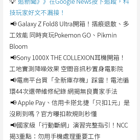
💡
追新聞》》在Google News按下追蹤，科
技玩家好文不漏接！
📢 Galaxy Z Fold8 Ultra開箱！摺痕退散、多
工效能 同時爽玩Pokemon GO、Pikmin
Bloom
📢Sony 1000X THE COLLEXION耳機開箱！
工地實測降噪效果 空間音訊秒置身電影院
📢電商平台買「全新庫存機」踩雷！電池循
環44次還帶維修紀錄 網揭無良賣家手法
📢 Apple Pay、信用卡搭北捷「只扣1元」是
沒刷到嗎？官方曝扣款規則秒懂
📢國家級「行動斷網」演習完整指引！NCC
揭3重點：勿用手機處理重要工作