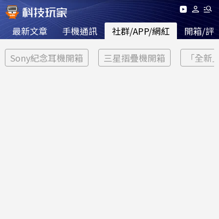
最新文章
手機通訊
社群/APP/網紅
開箱/評
Sony紀念耳機開箱
三星摺疊機開箱
「全新