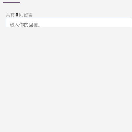
共有
0
則留言
規範
回覆
還沒有留言，成為第一個發言的人吧！