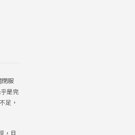
關閉服
幾乎是完
不足，
途徑，且