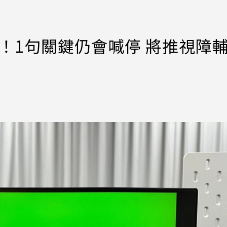
6年！1句關鍵仍會喊停 將推視障