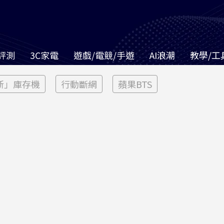
評測
3C家電
遊戲/電競/手遊
AI浪潮
教學/工
新」庫存機
行動斷網
蘋果BTS