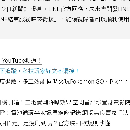
s今日新聞》
報導
，LINE官方回應，未來會開發LINE
LINE結束服務時來銜接」，能讓視障者可以順利使用L
ouTube頻道！
ws按下追蹤，科技玩家好文不漏接！
a開箱！摺痕退散、多工效能 同時爽玩Pokemon GO、Pikmin
LLEXION耳機開箱！工地實測降噪效果 空間音訊秒置身電影
雷！電池循環44次還帶維修紀錄 網揭無良賣家手法
北捷「只扣1元」是沒刷到嗎？官方曝扣款規則秒懂