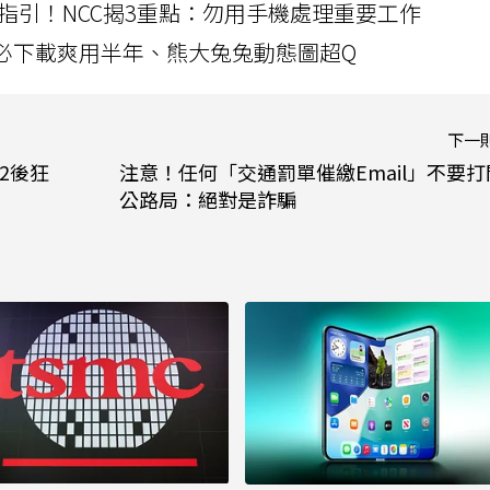
指引！NCC揭3重點：勿用手機處理重要工作
」字必下載爽用半年、熊大兔兔動態圖超Q
下一
2後狂
注意！任何「交通罰單催繳Email」不要打
公路局：絕對是詐騙