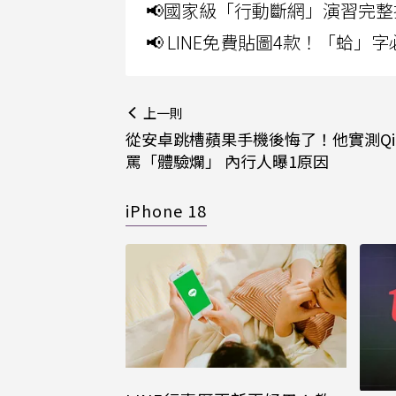
📢國家級「行動斷網」演習完整
📢 LINE免費貼圖4款！「蛤
上一則
從安卓跳槽蘋果手機後悔了！他實測Qi
罵「體驗爛」 內行人曝1原因
iPhone 18