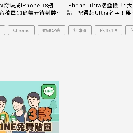
M奇缺成iPhone 18瓶
iPhone Ultra摺疊機「5
台積電10億美元待封裝晶
點」配得起Ultra名字！果
能枯等
看完更心動
版
Chrome
通訊軟體
無障礙
使用期限