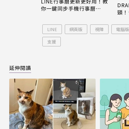
LINE行事曆更新更好用！教
DRA
你一鍵同步手機行事曆
頸！
iPhone、Android都能用
片只
LINE
網頁版
視障
電腦
支援
延伸閱讀