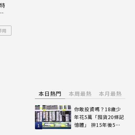
大特
粉
停用
本日熱門
本周最熱
本月最熱
你敢投資嗎？18歲少
年花5萬「囤貨20條記
憶體」 拚15年後5倍
賣出