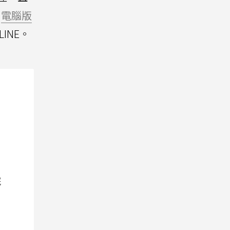
電腦版
INE。
院