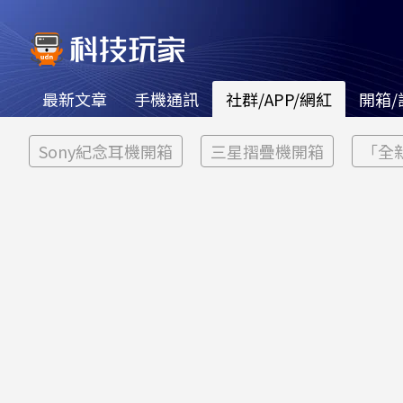
最新文章
手機通訊
社群/APP/網紅
開箱/
Sony紀念耳機開箱
三星摺疊機開箱
「全