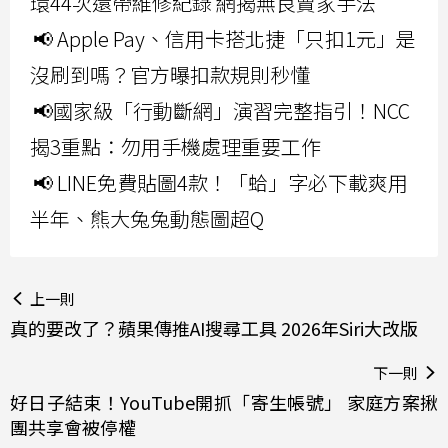
環44次還帶維修紀錄 網揭無良賣家手法
📢 Apple Pay、信用卡搭北捷「只扣1元」是
沒刷到嗎？官方曝扣款規則秒懂
📢國家級「行動斷網」演習完整指引！NCC
揭3重點：勿用手機處理重要工作
📢 LINE免費貼圖4款！「蛤」字必下載爽用
半年、熊大兔兔動態圖超Q
上一則
真的要改了？蘋果傳推AI搜尋工具 2026年Siri大改版
下一則
好日子結束！YouTube開抓「寄生帳號」 家庭方案揪
團共享會被停權