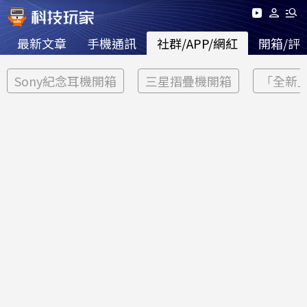
最新文章
手機通訊
社群/APP/網紅
開箱/評
Sony紀念耳機開箱
三星摺疊機開箱
「全新