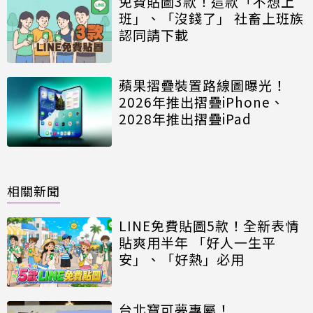
免費貼圖3款！這款「不想上
班」、「沒錢了」 社畜上班族
認同請下載
蘋果摺疊裝置路線圖曝光！
2026年推出摺疊iPhone、
2028年推出摺疊iPad
相關新聞
LINE免費貼圖5款！全新表情
貼爽用半年 「好人一生平
安」、「好熱」必用
台北寶可夢專屬！