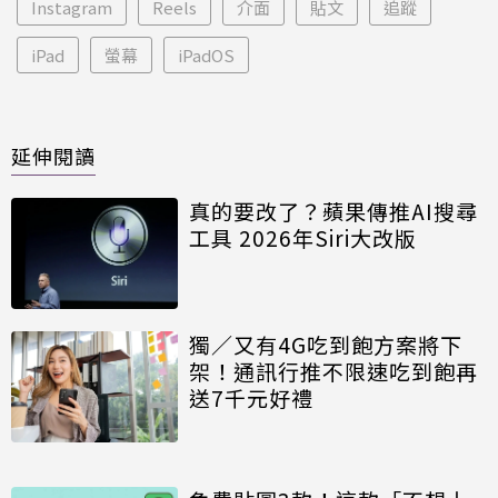
Instagram
Reels
介面
貼文
追蹤
iPad
螢幕
iPadOS
延伸閱讀
真的要改了？蘋果傳推AI搜尋
工具 2026年Siri大改版
獨／又有4G吃到飽方案將下
架！通訊行推不限速吃到飽再
送7千元好禮