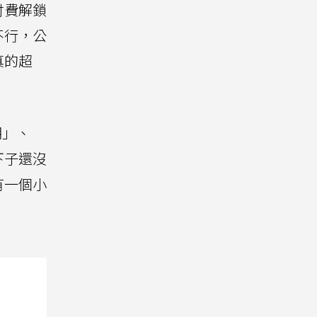
付費解鎖
不行，公
真的超
期」、
下子還沒
有一個小