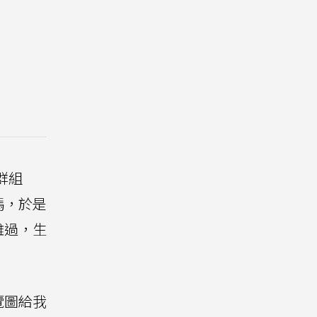
群組
媽，於是
難過，生
覽圖給我