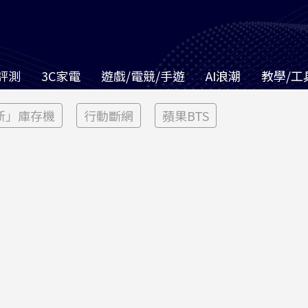
評測
3C家電
遊戲/電競/手遊
AI浪潮
教學/工
新」庫存機
行動斷網
蘋果BTS