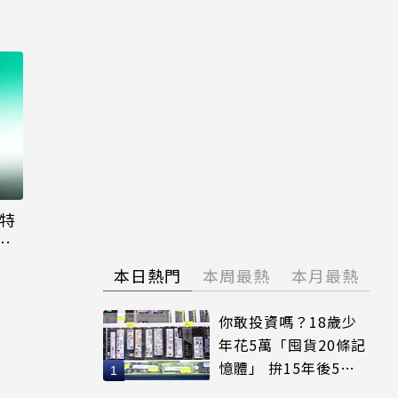
大特
粉
本日熱門
本周最熱
本月最熱
你敢投資嗎？18歲少
年花5萬「囤貨20條記
憶體」 拚15年後5倍
賣出