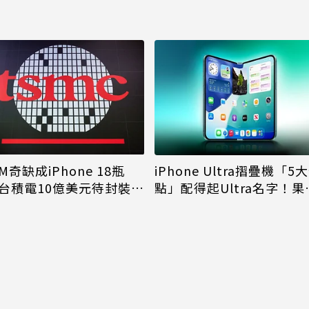
M奇缺成iPhone 18瓶
iPhone Ultra摺疊機「5
台積電10億美元待封裝晶
點」配得起Ultra名字！果
能枯等
看完更心動