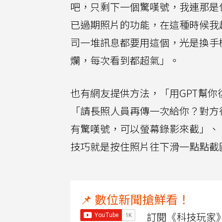
吧，只剩下一個驚嘆號，我連那是什
已過期照片的功能，在這種時候我超
司一堆訊息都要用這個，光是換手
爛，每次看到都超氣」。
也有網友提供方法，「用GPT幫
「請長照人員再傳一次給你？對方從
有驚嘆號，可以螢幕錄影來截」、
技巧就是按住照片往下滑一點點截
📌 數位新聞搶鮮看！
訂閱《科技玩家》Y