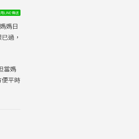
用LINE傳送
媽媽日
限已過，
但當媽
方便平時