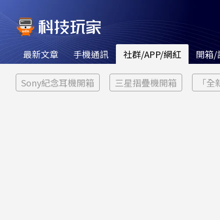
最新文章
手機通訊
社群/APP/網紅
開箱/
Sony紀念耳機開箱
三星摺疊機開箱
「全