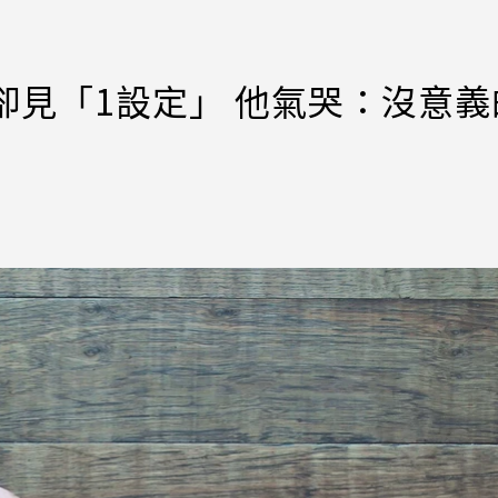
片卻見「1設定」 他氣哭：沒意