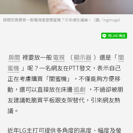
房間究竟要買一般電視還是閨蜜機？引來網友議論。（圖／ingimage）
用LINE傳送
房間
裡要放一般
電視
（
顯示器
）還是「
閨
蜜機
」呢？一名網友在PTT發文，表示自己
正在考慮購買「閨蜜機」，不僅能夠方便移
動，還可以直接放在床邊
追劇
，不過卻被朋
友建議乾脆買平板跟支架替代，引來網友熱
議。
近年LG主打可提供多角度的高度、幅度及螢