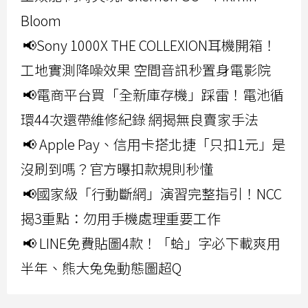
Bloom
📢Sony 1000X THE COLLEXION耳機開箱！
工地實測降噪效果 空間音訊秒置身電影院
📢電商平台買「全新庫存機」踩雷！電池循
環44次還帶維修紀錄 網揭無良賣家手法
📢 Apple Pay、信用卡搭北捷「只扣1元」是
沒刷到嗎？官方曝扣款規則秒懂
📢國家級「行動斷網」演習完整指引！NCC
揭3重點：勿用手機處理重要工作
📢 LINE免費貼圖4款！「蛤」字必下載爽用
半年、熊大兔兔動態圖超Q