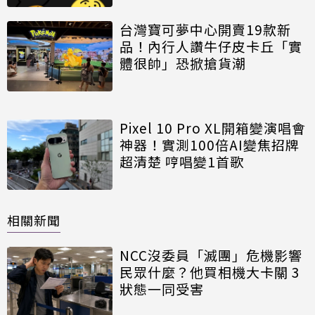
台灣寶可夢中心開賣19款新
品！內行人讚牛仔皮卡丘「實
體很帥」恐掀搶貨潮
Pixel 10 Pro XL開箱變演唱會
神器！實測100倍AI變焦招牌
超清楚 哼唱變1首歌
相關新聞
NCC沒委員「滅團」危機影響
民眾什麼？他買相機大卡關 3
狀態一同受害