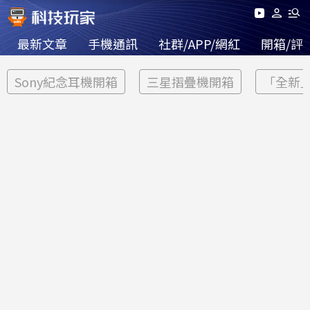
最新文章
手機通訊
社群/APP/網紅
開箱/評
Sony紀念耳機開箱
三星摺疊機開箱
「全新