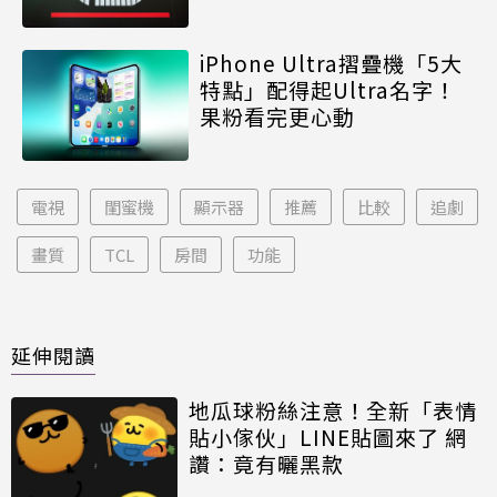
iPhone Ultra摺疊機「5大
特點」配得起Ultra名字！
果粉看完更心動
電視
閨蜜機
顯示器
推薦
比較
追劇
畫質
TCL
房間
功能
延伸閱讀
地瓜球粉絲注意！全新「表情
貼小傢伙」LINE貼圖來了 網
讚：竟有曬黑款