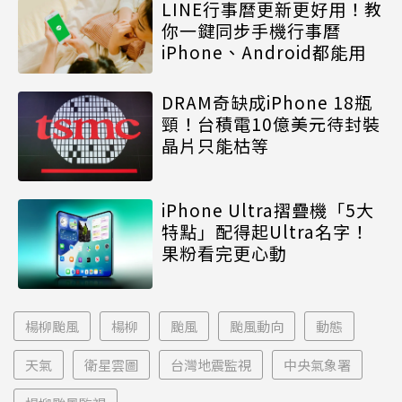
LINE行事曆更新更好用！教
你一鍵同步手機行事曆
iPhone、Android都能用
DRAM奇缺成iPhone 18瓶
頸！台積電10億美元待封裝
晶片只能枯等
iPhone Ultra摺疊機「5大
特點」配得起Ultra名字！
果粉看完更心動
楊柳颱風
楊柳
颱風
颱風動向
動態
天氣
衛星雲圖
台灣地震監視
中央氣象署