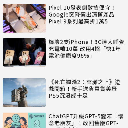
Pixel 10發表倒數撿便宜！
Google突降價出清舊產品
Pixel 9系列最高折1萬5
燒壞2支iPhone！3C達人睡覺
充電噴10萬 改用4招「快1年
電池健康度96%」
《死亡擱淺2：冥灘之上》遊
戲開箱！新手送貨員賞美景
PS5沉浸感十足
ChatGPT升級GPT-5變笨「懷
念老朋友」！改回舊版GPT-