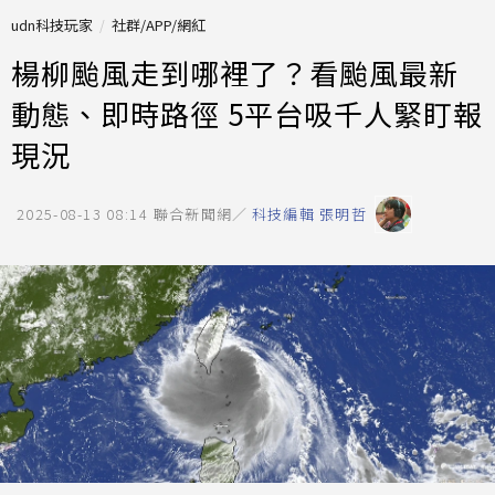
udn科技玩家
社群/APP/網紅
楊柳颱風走到哪裡了？看颱風最新
動態、即時路徑 5平台吸千人緊盯報
現況
2025-08-13 08:14
聯合新聞網／
科技編輯 張明哲