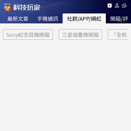
最新文章
手機通訊
社群/APP/網紅
開箱/評
Sony紀念耳機開箱
三星摺疊機開箱
「全新