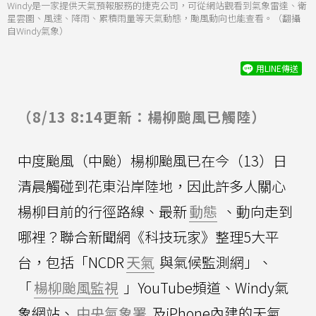
Windy是一家提供天氣預報服務的捷克公司，可從網站觀看到氣象雷達、衛
星雲圖、風速、降雨、累積雨量等天氣動態，颱風動向也能查看。（翻攝
自Windy氣象）
用LINE傳送
（8/13 8:14更新：楊柳颱風已觸陸）
中度颱風（中颱）楊柳颱風已在今（13）日
清晨觸碰到花東沿岸陸地，因此許多人關心
楊柳目前的行徑路線、最新
動態
、動向走到
哪裡？聯合新聞網《科技玩家》整理5大平
台，包括「NCDR
天氣
與氣候監測網」、
「
楊柳颱風監視
」YouTube頻道、Windy氣
象網站、
中央氣象署
及iPhone內建的天氣