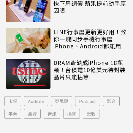
快下周調價 蘋果提前動手原
因曝
LINE行事曆更新更好用！教
你一鍵同步手機行事曆
iPhone、Android都能用
DRAM奇缺成iPhone 18瓶
頸！台積電10億美元待封裝
晶片只能枯等
市場
Audible
亞馬遜
Podcast
影音
平台
品牌
音訊
播客
營收