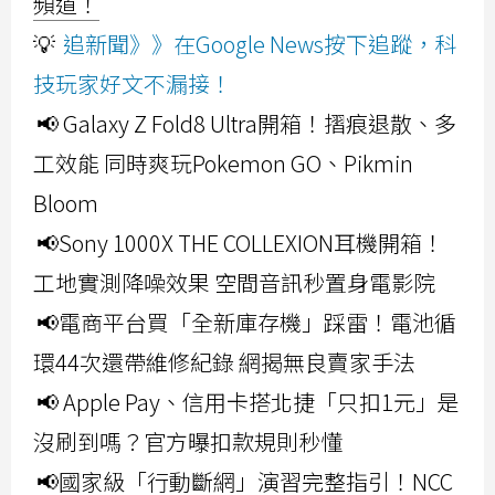
頻道！
💡
追新聞》》在Google News按下追蹤，科
技玩家好文不漏接！
📢 Galaxy Z Fold8 Ultra開箱！摺痕退散、多
工效能 同時爽玩Pokemon GO、Pikmin
Bloom
📢Sony 1000X THE COLLEXION耳機開箱！
工地實測降噪效果 空間音訊秒置身電影院
📢電商平台買「全新庫存機」踩雷！電池循
環44次還帶維修紀錄 網揭無良賣家手法
📢 Apple Pay、信用卡搭北捷「只扣1元」是
沒刷到嗎？官方曝扣款規則秒懂
📢國家級「行動斷網」演習完整指引！NCC