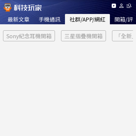
最新文章
手機通訊
社群/APP/網紅
開箱/評
Sony紀念耳機開箱
三星摺疊機開箱
「全新